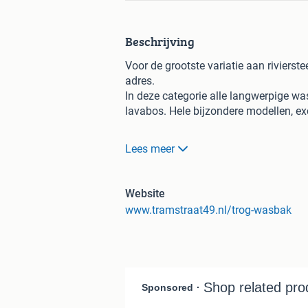
Beschrijving
Voor de grootste variatie aan rivierst
adres.
In deze categorie alle langwerpige w
lavabos. Hele bijzondere modellen, exc
Maar ook kleinere waskommen en nog 
Lees meer
Alles wat je je maar bedenken kunt!
Bekijk ze online of kom naar onze win
Website
Roermond).
www.tramstraat49.nl/trog-wasbak