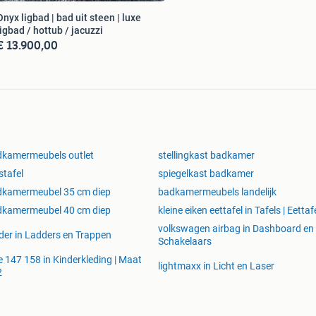
Onyx ligbad | bad uit steen | luxe
ligbad / hottub / jacuzzi
€ 13.900,00
kamermeubels outlet
stellingkast badkamer
tafel
spiegelkast badkamer
dkamermeubel 35 cm diep
badkamermeubels landelijk
dkamermeubel 40 cm diep
kleine eiken eettafel in Tafels | Eettaf
volkswagen airbag in Dashboard en
der in Ladders en Trappen
Schakelaars
e 147 158 in Kinderkleding | Maat
lightmaxx in Licht en Laser
2