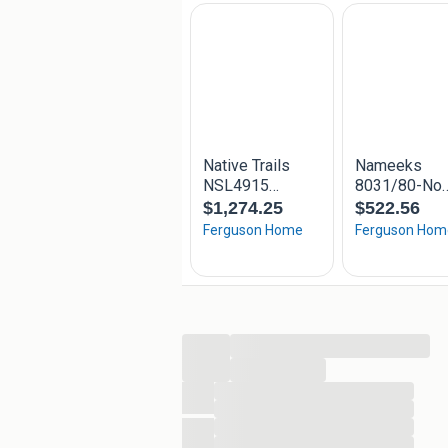
...
...
...
...
...
...