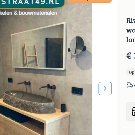
Ri
wa
la
€ 
Op