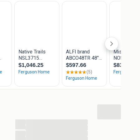
...
...
...
...