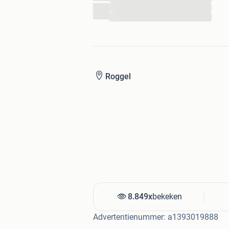
...
...
Roggel
8.849x
bekeken
Advertentienummer: a1393019888