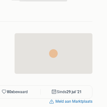
80x
bewaard
Sinds
29 jul '21
Meld aan Marktplaats