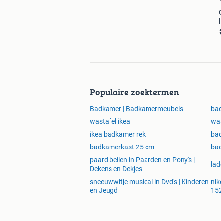
Populaire zoektermen
Badkamer | Badkamermeubels
bad
wastafel ikea
was
ikea badkamer rek
ba
badkamerkast 25 cm
ba
paard beilen in Paarden en Pony's |
lad
Dekens en Dekjes
sneeuwwitje musical in Dvd's | Kinderen
nik
en Jeugd
15