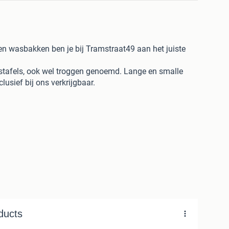
een wasbakken ben je bij Tramstraat49 aan het juiste
astafels, ook wel troggen genoemd. Lange en smalle
lusief bij ons verkrijgbaar.
grotere wasbakken of wasbak sets vind je bij ons.
kel (Tramstraat 49 in Roggel - tussen Venlo en