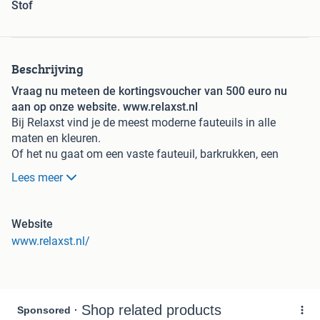
Stof
Beschrijving
Vraag nu meteen de kortingsvoucher van 500 euro nu
aan op onze website. www.relaxst.nl
Bij Relaxst vind je de meest moderne fauteuils in alle
maten en kleuren.
Of het nu gaat om een vaste fauteuil, barkrukken, een
draaifauteuil of een elektrische fauteuil op accu? We
Lees meer
hebben het.
En dat alles voor scherpe prijzen vanaf € 499.95
DUURZAAMHEID OP NR 1, 100% GELD TERUG GARANTIE
Website
TOT 5 JAAR NA AANKOOP. ZIE ONZE WEBSITE VOOR
www.relaxst.nl/
MEER INFORMATIE.
BEKIJK OOK AL ONZE ANDERE ADVERTENTIES OP ONZE
WEBSITE!
Wij hebben een winkel in SCHIJNDEL, HILVARENBEEK en
UDENHOUT mocht u voor een specifieke stoel willen