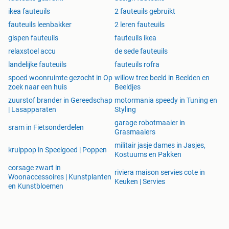
Liessel, Lage Zwaluwe, Lennisheuvel, Mierlo, Made,
ikea fauteuils
2 fauteuils gebruikt
Mariaheide, Mariahout,
fauteuils leenbakker
2 leren fauteuils
Odiliapeel, Otterdijk, Oud-Heusden, Olland, Oosteind,
gispen fauteuils
fauteuils ikea
Overloon, Roosendaal, Prinsenbeek, Panningen, Putte,
relaxstoel accu
de sede fauteuils
Raamsdonk, Raamsdonkveer, Riel, Rosmalen, Rukven,
landelijke fauteuils
fauteuils rofra
Schaijk, Steenbergen,
spoed woonruimte gezocht in Op
willow tree beeld in Beelden en
Stegen, Sterksel, Sleeuwijk, Tongeren, Uden, Uitwijk,
zoek naar een huis
Beeldjes
Ulicoten, Vlijmen, Veen, Veldhoven, Velp, Waspik,
zuurstof brander in Gereedschap
motormania speedy in Tuning en
Willemstad, Weebosch, Zundert, Wernhout, Westelbeers,
| Lasapparaten
Styling
Zevenbergen
garage robotmaaier in
sram in Fietsonderdelen
Grasmaaiers
militair jasje dames in Jasjes,
kruippop in Speelgoed | Poppen
Kostuums en Pakken
corsage zwart in
riviera maison servies cote in
Woonaccessoires | Kunstplanten
Keuken | Servies
en Kunstbloemen