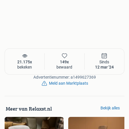
Sta-op / relax stoelen, draaifauteuils, hoog-laag bedden,
rollators, scootmobielen / brommobiels / City Cars en
hulpmiddelen, maar we realiseren ons echt wel dat wij niet
de enige zijn die dit doen dus gaan wij verder.
De collega's in ons kleine team worden maandelijks
bijgeschoold door onze leveranciers zodat ze altijd op de
hoogte zijn van de laatste nieuwe ontwikkelingen.
Als u niet naar ons kunt komen dan komen wij gewoon
naar u toe om het juiste product samen met u uit te
zoeken.
21.175x
149x
Sinds
bekeken
bewaard
12 mar '24
Op zowel al onze nieuwe als jong gebruikte stoelen geven
wij 100% geld terug garantie (zie voor meer informatie de
Advertentienummer: a1499627369
button op onze homepage).
Meld aan Marktplaats
Op al onze stoelen geven wij 2 tot 5 jaar garantie, ja......
zelfs op vlekken!
Wij nemen de tijd om naar uw wensen te luisteren, want
pas als we uw wensen weten kunnen we u het juiste
Meer van Relaxst.nl
Bekijk alles
product adviseren.
We hebben meer dan 2500 producten maar mocht het toch
zo zijn dat we niet hebben wat u zoekt, voordat u de deur