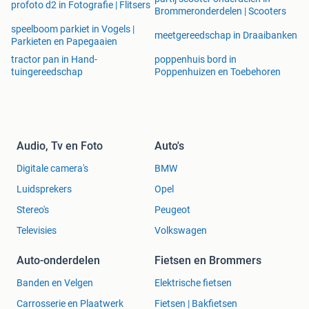
gebruik te maken van alle beschikbare opties die een
profoto d2 in Fotografie | Flitsers
Brommeronderdelen | Scooters
pelletkachel heeft. Denk hierbij o.a. aan het volledig
speelboom parkiet in Vogels |
instelbare thermostaat menu. Je kunt de pelletkachels
meetgereedschap in Draaibanken
Parkieten en Papegaaien
programmeren als dag functie, maar ook als week
tractor pan in Hand-
poppenhuis bord in
thermostaat waarna een pelletkachel volledig verwarmt
tuingereedschap
Poppenhuizen en Toebehoren
volgens deze ingegeven instellingen. Deze mogelijkheden
en nog veel meer maken het voor jouw als klant nog
makkelijker en eenvoudiger om voor een milieuvriendelijke
pelletkachel te kiezen.
Audio, Tv en Foto
Auto's
Specificaties algemeen:
Digitale camera's
BMW
Maximaal vermogen: 10 tot 12 kW
Luidsprekers
Opel
Rendement: >90%
Houtpellet voorraad tank inhoud: 15 kg
Stereo's
Peugeot
Elektriciteit aansluiting: 230v - 50 Hz - 270w
Televisies
Volkswagen
Beschikbare kleur: Zwart, wit en Rood
Garantie: 2 jaar
Auto-onderdelen
Fietsen en Brommers
Aansluiting mogelijkheden: Achter
Banden en Velgen
Elektrische fietsen
Energie label: A+
Te verwarmen ruimte: tot 320 m3
Carrosserie en Plaatwerk
Fietsen | Bakfietsen