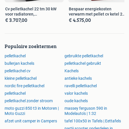
Compacte afmeting
Cv pelletkachel 22 tm 30 kW
Bespaar energiekosten
Kwaliteit uit Italië
voor radiatoren,
verwarm met pellet cv ketel 22
€ 3.707,00
€ 4.575,00
vloerverwarming
- 30 kW
Probleemloze verwarming met eenvoudige bediening.
Een pelletkachel is een probleemloze verwarming die
eenvoudig is in de bediening. Wanneer de pelletkachel juist
Populaire zoektermen
geïnstalleerd is volgens de geldende voorwaarden hoeft
men alleen de stekker in stopcontact te steken en op de
pelletkachel
gebruikte pelletkachel
aan/uit knop te drukken. Verder werkt 10 tot 12 kW
bullerjan kachels
pelletkachel gebruikt
pelletkachel volledig automatisch. Mits er natuurlijk pellets
pelletkachel cv
Kachels
in de voorraad tank zitten. Iedere Italiaanse pelletkachel uit
kleine pelletkachel
antieke kachels
onze collectie is een echt plug & play kachel. Het is dus niet
nodig deze na installatie nog apart af te stellen op pellets
nordic fire pelletkachel
ravelli pelletkachel
of iets anders. Dit wordt vaak beweerd door collega's maar
pelletkachel
valor kachels
dat is niet nodig.
pelletkachel zonder stroom
oude kachels
moto guzzi 850 t3 in Motoren |
massey ferguson 590 in
Moto Guzzi
Modelauto's | 1:32
Kies voor eenvoud met vele mogelijkheden.
afzet unit camper in Campers
tafel 100x50 in Tafels | Eettafels
Naast het eenvoudig bedienen is het ook mogelijk om
partij scooter onderdelen in