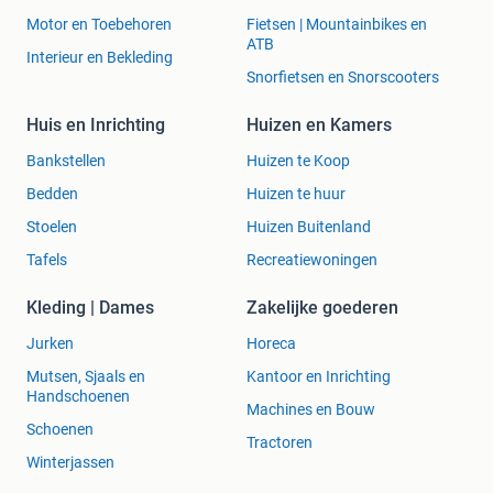
Ventilator snelheden: 5
Motor en Toebehoren
Fietsen | Mountainbikes en
Certificering: Ecodesign 2022
ATB
Interieur en Bekleding
Snorfietsen en Snorscooters
Rookkanaal afvoersets
Huis en Inrichting
Huizen en Kamers
Voor het aansluiten van het rookkanaal hebben wij diverse
mogelijkheden. Om het je makkelijker te maken hebben we
Bankstellen
Huizen te Koop
een paar standaard rookanaalsets samengesteld.
Bedden
Huizen te huur
Geveldoorvoerset (foto 7) €376,90
Stoelen
Huizen Buitenland
Platdoek doorvoerset (foto 8) €737,99
Tafels
Recreatiewoningen
Schuin pannendak doorvoerset (foto 9) €909.94
Buitenlangs de gevel omhoog (foto 10) €1304,11
Kleding | Dames
Zakelijke goederen
Jurken
Horeca
Mutsen, Sjaals en
Kantoor en Inrichting
Gasloos goedkoop je ruimte verwarmen
Handschoenen
Koop een pelletkachel en bespaar flink op je huidige
Machines en Bouw
energiekosten. Gas wordt steeds duurder en een
Schoenen
Tractoren
pelletkachel is het juiste alternatief. Lage aanschafprijs
Winterjassen
voor langdurige voordelige warmte. Je bent niet meer