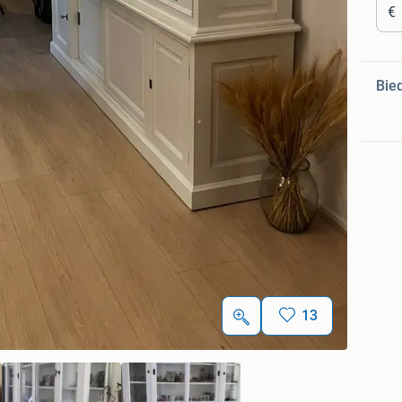
€
Bie
13