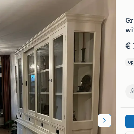
Gr
wi
€ 
Op