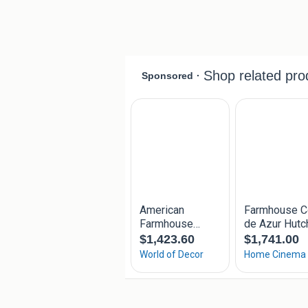
of klassiek interieur. Dankzij de comb
lades en ruime onderkasten biedt hij 
glazen, woonaccessoires of decoratie s
De kast is van zware, degelijke kwalitei
Kenmerken:
- landelijke / stijlvolle uitstraling
- hoogwaardige kwaliteit
- veel opbergruimte
- vitrinekast met glazen deuren
- meerdere softclose lades en ruime 
- mooie witte afwerking
- grote eyecatcher voor woonkamer o
Nieuwprijs: € 2.875,-
Mag weg voor een goed bod.
Afmetingen zijn
Bovenkant 175