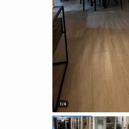
1
/
4