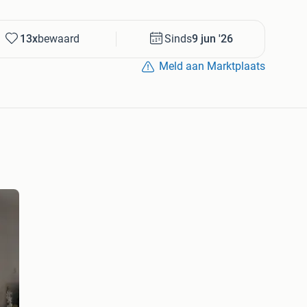
13x
bewaard
Sinds
9 jun '26
Meld aan Marktplaats