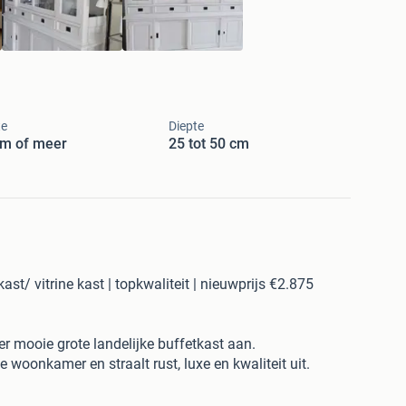
te
Diepte
cm of meer
25 tot 50 cm
kast/ vitrine kast | topkwaliteit | nieuwprijs €2.875
eer mooie grote landelijke buffetkast aan.
e woonkamer en straalt rust, luxe en kwaliteit uit.
loze witte kleur en past perfect in een landelijk, modern