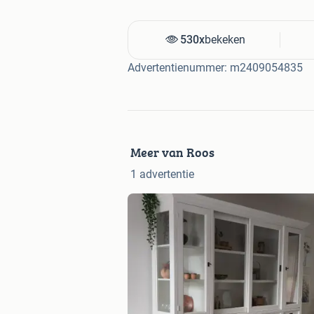
530x
bekeken
Advertentienummer: m2409054835
Meer van Roos
1 advertentie