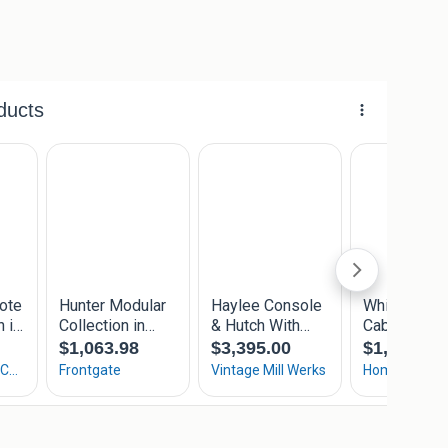
inatie van glazen vitrinedeuren, praktische sold close
enorm veel opbergruimte én een mooie plek om servies,
tijlvol te presenteren.
t en verkeert in zeer nette staat.
onderkasten
f eetkamer