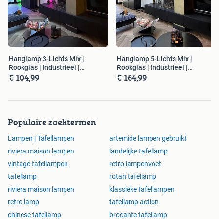
Hanglamp 3-Lichts Mix |
Hanglamp 5-Lichts Mix |
Rookglas | Industrieel |
Rookglas | Industrieel |
€ 104,99
€ 164,99
Woonkamer |
Woonkamer |
Populaire zoektermen
Lampen | Tafellampen
artemide lampen gebruikt
riviera maison lampen
landelijke tafellamp
vintage tafellampen
retro lampenvoet
tafellamp
rotan tafellamp
riviera maison lampen
klassieke tafellampen
retro lamp
tafellamp action
chinese tafellamp
brocante tafellamp