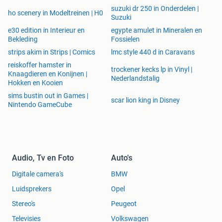
suzuki dr 250 in Onderdelen |
ho scenery in Modeltreinen | H0
Suzuki
e30 edition in Interieur en
egypte amulet in Mineralen en
Bekleding
Fossielen
strips akim in Strips | Comics
lmc style 440 d in Caravans
reiskoffer hamster in
trockener kecks lp in Vinyl |
Knaagdieren en Konijnen |
Nederlandstalig
Hokken en Kooien
sims bustin out in Games |
scar lion king in Disney
Nintendo GameCube
Audio, Tv en Foto
Auto's
Digitale camera's
BMW
Luidsprekers
Opel
Stereo's
Peugeot
Televisies
Volkswagen