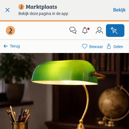
Bekijk
Bekijk deze pagina in de app
Terug
Bewaar
Delen