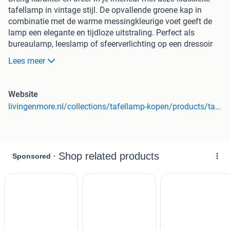
tafellamp in vintage stijl. De opvallende groene kap in
combinatie met de warme messingkleurige voet geeft de
lamp een elegante en tijdloze uitstraling. Perfect als
bureaulamp, leeslamp of sfeerverlichting op een dressoir
of nachtkastje.
Lees meer
Het iconische design doet denken aan traditionele
banklampen en zorgt voor een stijlvolle toevoeging aan
zowel klassieke als moderne interieurs. De groene kap
Website
verspreidt het licht op een zachte en gerichte manier, ideaal
livingenmore.nl/collections/tafellamp-kopen/products/tafellamp-bankierslamp-groen-glas-messing-klassiek
voor werken, lezen of het creëren van een gezellige sfeer.
Dankzij de stevige metalen voet staat de lamp stabiel en
duurzaam, terwijl de verfijnde afwerking zorgt voor een
luxe uitstraling.
Kenmerken:
Klassieke tafellamp met groene kap
Messingkleurige metalen voet
Vintage en tijdloos design
Zorgt voor gericht en sfeervol licht
Ideaal als bureaulamp, leeslamp of nachtlamp