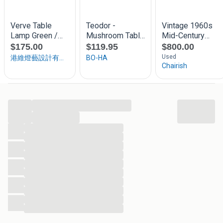
Stevig en duurzaam ontwerp
Geschikt voor E27 lichtbron
...
...
...
...
...
...
...
...
...
...
...
...