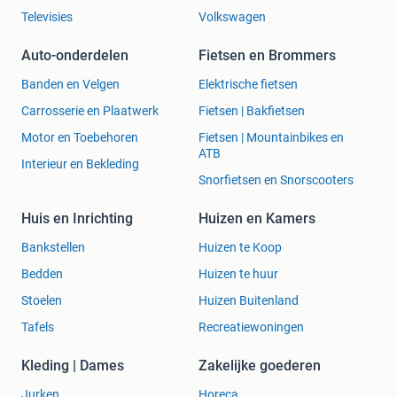
Televisies
Volkswagen
Auto-onderdelen
Fietsen en Brommers
Banden en Velgen
Elektrische fietsen
Carrosserie en Plaatwerk
Fietsen | Bakfietsen
Motor en Toebehoren
Fietsen | Mountainbikes en
ATB
Interieur en Bekleding
Snorfietsen en Snorscooters
Huis en Inrichting
Huizen en Kamers
Bankstellen
Huizen te Koop
Bedden
Huizen te huur
Stoelen
Huizen Buitenland
Tafels
Recreatiewoningen
Kleding | Dames
Zakelijke goederen
Jurken
Horeca