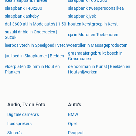
ikea slaapbank friheten
slaapbank 160 x 200
slaapbank 140x200
slaapbank tweepersoons ikea
slaapbank askeby
slaapbank jysk
daf 3600 ati in Modelauto's | 1:50
houten kerstgroep in Kerst
suzuki dr big in Onderdelen |
cjx in Motor en Toebehoren
Suzuki
leerbos vtech in Speelgoed | Vtech
voetroller in Massageproducten
grasmaaier gebruikt bosch in
juul bed in Slaapkamer | Bedden
Grasmaaiers
vloerplaten 38 mm in Hout en
de noorman in Kunst | Beelden en
Planken
Houtsnijwerken
Audio, Tv en Foto
Auto's
Digitale camera's
BMW
Luidsprekers
Opel
Stereo's
Peugeot