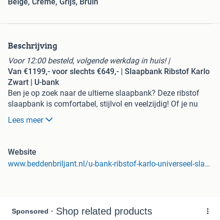
Beige, Crème, Grijs, Bruin
Beschrijving
Voor 12:00 besteld, volgende werkdag in huis! |
Van €1199,- voor slechts €649,- | Slaapbank Ribstof Karlo
Zwart | U-bank
Ben je op zoek naar de ultieme slaapbank? Deze ribstof
slaapbank is comfortabel, stijlvol en veelzijdig! Of je nu
wat extra zitruimte nodig hebt of een logeerkamer wilt
Lees meer
creëren, deze hoekbank is de perfecte keuze. Dankzij de
hoogwaardige materialen en het tijdloze design zorgt dit
meubelstuk voor jarenlang slaap- en zitplezier.
Website
Stof/Kleur:
U-bank met opbergruimte Karl is leverbaar in 6
www.beddenbriljant.nl/u-bank-ribstof-karlo-universeel-slaapbank-met-opbe.html
verschillende kleuren, direct uitgevoerd met luxe ribstof.
Structuur:
Ribstof
Afmetingen:
Totale breedte: 312 cm
Totale lengte lounge: 143 cm