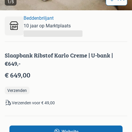
1
/
5
Beddenbriljant
10 jaar op Marktplaats
...
Slaapbank Ribstof Karlo Creme | U-bank |
€649,-
€ 649,00
Verzenden
Verzenden voor € 49,00
Website