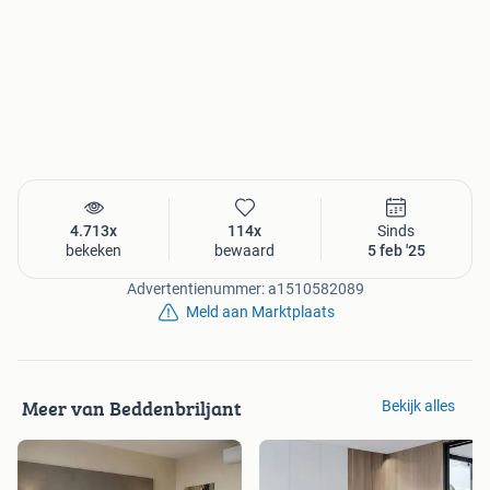
4.713x
114x
Sinds
bekeken
bewaard
5 feb '25
Advertentienummer: a1510582089
Meld aan Marktplaats
Meer van Beddenbriljant
Bekijk alles