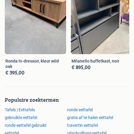
Vrijdag: 10-18 uur
Zaterdag: 10-15 uur
Zondag: 10-15 uur
Ronda tv-dressoir, kleur wild
Milanello buffetkast, noir
€ 895,00
oak
€ 395,00
Populaire zoektermen
Tafels | Eettafels
ronde eettafel
gebruikte eettafel
gratis af te halen eettafel
ronde eettafel gebruikt
travertin eettafel
eettafel
uitschuifbare eettafel