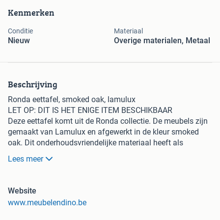
Kenmerken
Conditie
Materiaal
Nieuw
Overige materialen, Metaal
Beschrijving
Ronda eettafel, smoked oak, lamulux
LET OP: DIT IS HET ENIGE ITEM BESCHIKBAAR
Deze eettafel komt uit de Ronda collectie. De meubels zijn
gemaakt van Lamulux en afgewerkt in de kleur smoked
oak. Dit onderhoudsvriendelijke materiaal heeft als
belangrijkste eigenschap dat het krasbestendig is.
Lees meer
Afmetingen
Lengte: 200 cm
Website
Hoogte: 77 cm
www.meubelendino.be
Diepte: 100 cm
Winkelprijs: 699 euro