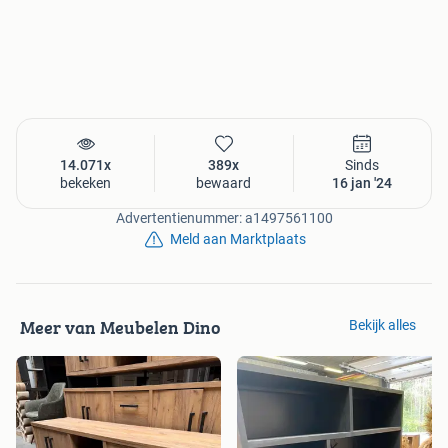
Instagram
: meubelendino
Meer info?
Bezoek onze vernieuwde website
www.meubelendino.be
Vragen?
Bel naar
(0032)0475870319
of mail naar
info@meubelendino.be
14.071x
389x
Sinds
bekeken
bewaard
16 jan '24
Adres?
Advertentienummer: a1497561100
Meubelen Dino
Meld aan Marktplaats
Europarklaan 2073
3530 Houthalen -Helchteren
Als je het terrein oprijdt, moet je rechts van het gebouw de
bordjes naar achter volgen.
Meer van Meubelen Dino
Bekijk alles
Openingsuren?
Maandag: GESLOTEN
Dinsdag: GESLOTEN
Woensdag: 10-18 uur
Donderdag: GESLOTEN