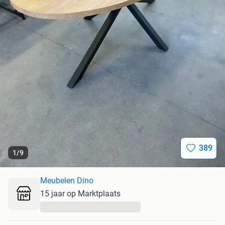
389
1
/
9
Meubelen Dino
15 jaar op Marktplaats
...