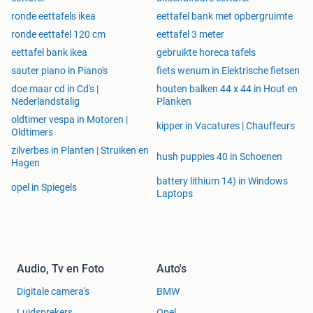
ronde eettafels ikea
eettafel bank met opbergruimte
ronde eettafel 120 cm
eettafel 3 meter
eettafel bank ikea
gebruikte horeca tafels
sauter piano in Piano's
fiets wenum in Elektrische fietsen
doe maar cd in Cd's |
houten balken 44 x 44 in Hout en
Nederlandstalig
Planken
oldtimer vespa in Motoren |
kipper in Vacatures | Chauffeurs
Oldtimers
zilverbes in Planten | Struiken en
hush puppies 40 in Schoenen
Hagen
battery lithium 14) in Windows
opel in Spiegels
Laptops
Audio, Tv en Foto
Auto's
Digitale camera's
BMW
Luidsprekers
Opel