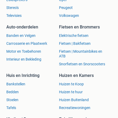
Stereo's
Peugeot
Televisies
Volkswagen
Auto-onderdelen
Fietsen en Brommers
Banden en Velgen
Elektrische fietsen
Carrosserie en Plaatwerk
Fietsen | Bakfietsen
Motor en Toebehoren
Fietsen | Mountainbikes en
ATB
Interieur en Bekleding
Snorfietsen en Snorscooters
Huis en Inrichting
Huizen en Kamers
Bankstellen
Huizen te Koop
Bedden
Huizen te huur
Stoelen
Huizen Buitenland
Tafels
Recreatiewoningen