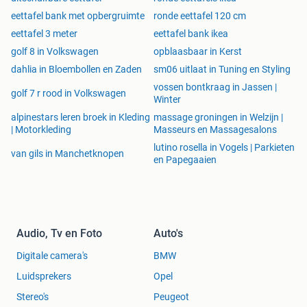
eettafel bank met opbergruimte
ronde eettafel 120 cm
eettafel 3 meter
eettafel bank ikea
golf 8 in Volkswagen
opblaasbaar in Kerst
dahlia in Bloembollen en Zaden
sm06 uitlaat in Tuning en Styling
vossen bontkraag in Jassen |
golf 7 r rood in Volkswagen
Winter
alpinestars leren broek in Kleding
massage groningen in Welzijn |
| Motorkleding
Masseurs en Massagesalons
lutino rosella in Vogels | Parkieten
van gils in Manchetknopen
en Papegaaien
Audio, Tv en Foto
Auto's
Digitale camera's
BMW
Luidsprekers
Opel
Stereo's
Peugeot