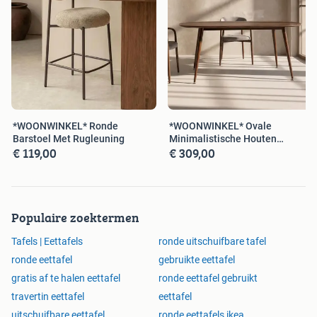
*WOONWINKEL* Ronde
*WOONWINKEL* Ovale
Barstoel Met Rugleuning
Minimalistische Houten
€ 119,00
€ 309,00
Eettafel
Populaire zoektermen
Tafels | Eettafels
ronde uitschuifbare tafel
ronde eettafel
gebruikte eettafel
gratis af te halen eettafel
ronde eettafel gebruikt
travertin eettafel
eettafel
uitschuifbare eettafel
ronde eettafels ikea