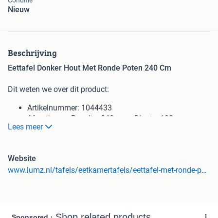
Conditie
Nieuw
Beschrijving
Eettafel Donker Hout Met Ronde Poten 240 Cm
Dit weten we over dit product:
Artikelnummer: 1044433
Afmetingen: Breedte: 240 cm x Diepte: 100 cm x
Lees meer
Hoogte: 76 cm.
Stijlvolle eettafel met ronde vormen en warme
kleurtinten
Website
Zorgvuldig gemaakt van massief acaciahout
www.lumz.nl/tafels/eetkamertafels/eettafel-met-ronde-poten-bodio-maya?channable=404f85616e616c79746963735f6964003130343434333304&vb=a20357.44433#242=410
Tafelblad met afgeronde hoeken en randen
Ronde poten van massief hout (diameter 12 cm)
Glad geschuurde afwerking met een beschermende,
walnootkleurige lak