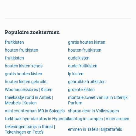
Populaire zoektermen
fruitkisten
gratis houten kisten
houten fruitkisten
houten fruitkisten
fruitkisten
oude kisten
houten kisten xenos
oude fruitkisten
gratis houten kisten
lp kisten
houten kisten gebruikt
gebruikte fruitkisten
Woonaccessoires | Kisten
groente kisten
theekastje rond in Antiek |
montale sweet vanilla in Uiterlijk |
Meubels | Kasten
Parfum
mini countryman f60 in Spiegels
sharan deur in Volkswagen
trekhaak hyundai atos in Hyundai
lashtag in Lampen | Vloerlampen
tekeningen parijs in Kunst |
emmen in Tafels | Bijzettafels
Tekeningen en Foto's