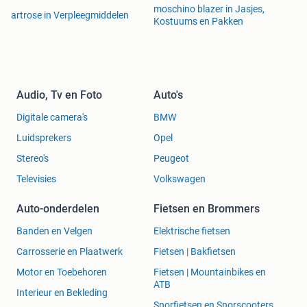
moschino blazer in Jasjes,
artrose in Verpleegmiddelen
Kostuums en Pakken
Audio, Tv en Foto
Auto's
Digitale camera's
BMW
Luidsprekers
Opel
Stereo's
Peugeot
Televisies
Volkswagen
Auto-onderdelen
Fietsen en Brommers
Banden en Velgen
Elektrische fietsen
Carrosserie en Plaatwerk
Fietsen | Bakfietsen
Motor en Toebehoren
Fietsen | Mountainbikes en
ATB
Interieur en Bekleding
Snorfietsen en Snorscooters