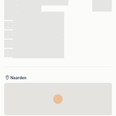
...
...
...
...
...
...
...
...
...
...
...
...
Naarden