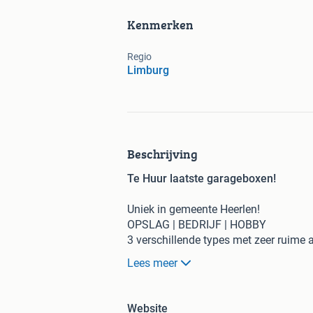
Kenmerken
Regio
Limburg
Beschrijving
Te Huur laatste garageboxen!
Uniek in gemeente Heerlen!
OPSLAG | BEDRIJF | HOBBY
3 verschillende types met zeer ruime
Lees meer
Op een zeer strategische locatie tus
zijn door Multicomplex diverse multifu
Website