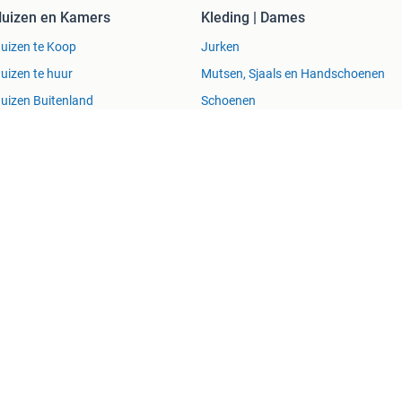
uizen en Kamers
Kleding | Dames
uizen te Koop
Jurken
uizen te huur
Mutsen, Sjaals en Handschoenen
uizen Buitenland
Schoenen
ecreatiewoningen
Winterjassen
n Succesvol
Help en Info
Voorwaarden
Privacyverklar
Werken bij
Perskamer
Adevinta
2dehands
2e