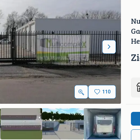
Nu
Ga
He
Z
110