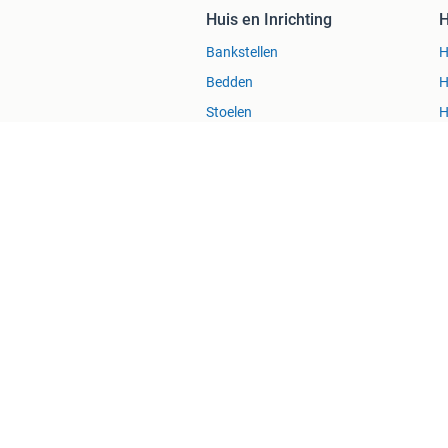
Huis en Inrichting
H
Bankstellen
H
Bedden
H
Stoelen
H
Tafels
R
Blog
Marktplaats Zakelijk
Veilig e
Over Marktplaats