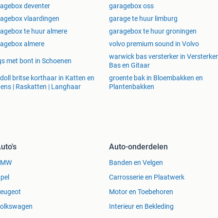
t
kopen
van een unit, kijk dan vooral eens op onze
agebox deventer
garagebox oss
complex.nl/wederverkoop/
agebox vlaardingen
garage te huur limburg
agebox te huur almere
garagebox te huur groningen
agebox almere
volvo premium sound in Volvo
es, opslagruimte, autobox, autostalling, bootstalling,
warwick bas versterker in Versterker
s met bont in Schoenen
Bas en Gitaar
, bedrijfsunit, werkruimte, magazijn, voorraad, opslag,
Heerlen, Hoensbroek, Brunssum, Landgraaf, Kerkrade,
doll britse korthaar in Katten en
groente bak in Bloembakken en
tens | Raskatten | Langhaar
Plantenbakken
en, Schinveld, Wolfhagen, Nieuwenhagen, Eygelshoven,
, Bocholtz, Locht, Bleijerheide, Vaesrade, Swier,
uto's
Auto-onderdelen
BMW
Banden en Velgen
pel
Carrosserie en Plaatwerk
eugeot
Motor en Toebehoren
olkswagen
Interieur en Bekleding