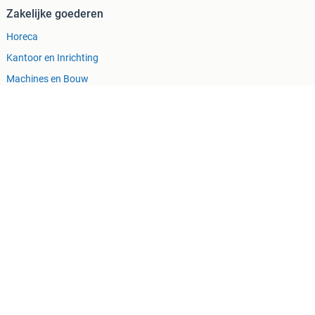
Zakelijke goederen
Horeca
Kantoor en Inrichting
Machines en Bouw
Tractoren
ing
Cookiebeleid
Privacyvoorkeuren
memain
Sitemap