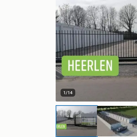
1
/
14