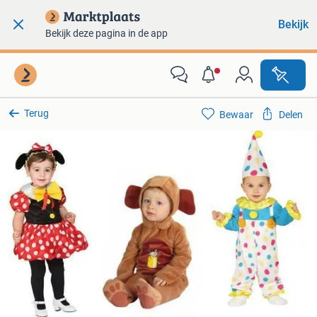
Bekijk
Bekijk deze pagina in de app
Terug
Bewaar
Delen