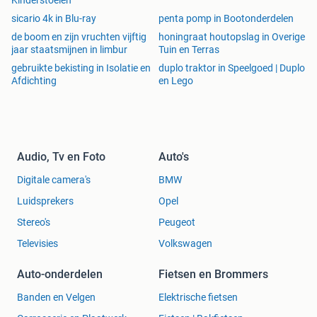
Kinderstoelen
sicario 4k in Blu-ray
penta pomp in Bootonderdelen
de boom en zijn vruchten vijftig
honingraat houtopslag in Overige
jaar staatsmijnen in limbur
Tuin en Terras
gebruikte bekisting in Isolatie en
duplo traktor in Speelgoed | Duplo
Afdichting
en Lego
Audio, Tv en Foto
Auto's
Digitale camera's
BMW
Luidsprekers
Opel
Stereo's
Peugeot
Televisies
Volkswagen
Auto-onderdelen
Fietsen en Brommers
Banden en Velgen
Elektrische fietsen