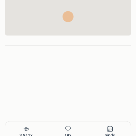
3.911x
19x
Sinds