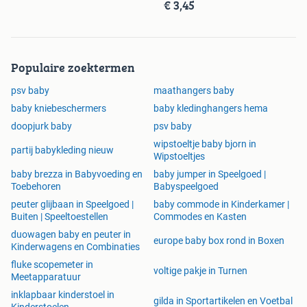
€ 3,45
Populaire zoektermen
psv baby
maathangers baby
baby kniebeschermers
baby kledinghangers hema
doopjurk baby
psv baby
wipstoeltje baby bjorn in
partij babykleding nieuw
Wipstoeltjes
baby brezza in Babyvoeding en
baby jumper in Speelgoed |
Toebehoren
Babyspeelgoed
peuter glijbaan in Speelgoed |
baby commode in Kinderkamer |
Buiten | Speeltoestellen
Commodes en Kasten
duowagen baby en peuter in
europe baby box rond in Boxen
Kinderwagens en Combinaties
fluke scopemeter in
voltige pakje in Turnen
Meetapparatuur
inklapbaar kinderstoel in
gilda in Sportartikelen en Voetbal