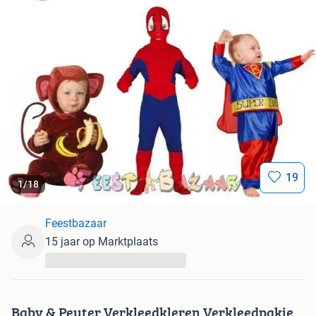
19
1
/
18
Feestbazaar
15 jaar op Marktplaats
...
Baby & Peuter Verkleedkleren Verkleedpakje