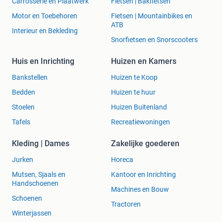
Carrosserie en Plaatwerk
Fietsen | Bakfietsen
Motor en Toebehoren
Fietsen | Mountainbikes en
ATB
Interieur en Bekleding
Snorfietsen en Snorscooters
Huis en Inrichting
Huizen en Kamers
Bankstellen
Huizen te Koop
Bedden
Huizen te huur
Stoelen
Huizen Buitenland
Tafels
Recreatiewoningen
Kleding | Dames
Zakelijke goederen
Jurken
Horeca
Mutsen, Sjaals en
Kantoor en Inrichting
Handschoenen
Machines en Bouw
Schoenen
Tractoren
Winterjassen