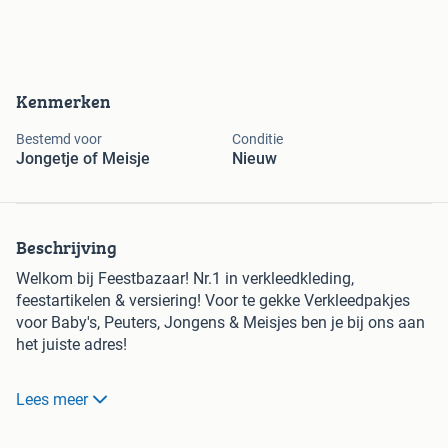
Kenmerken
Bestemd voor
Conditie
Jongetje of Meisje
Nieuw
Beschrijving
Welkom bij Feestbazaar! Nr.1 in verkleedkleding,
feestartikelen & versiering! Voor te gekke Verkleedpakjes
voor Baby's, Peuters, Jongens & Meisjes ben je bij ons aan
het juiste adres!
* Het grootste en goedkoopste aanbod v/d BeNeLux!
Lees meer
* Snelle levering en uitstekende service! Voor 23.59u
besteld, morgen in huis!*