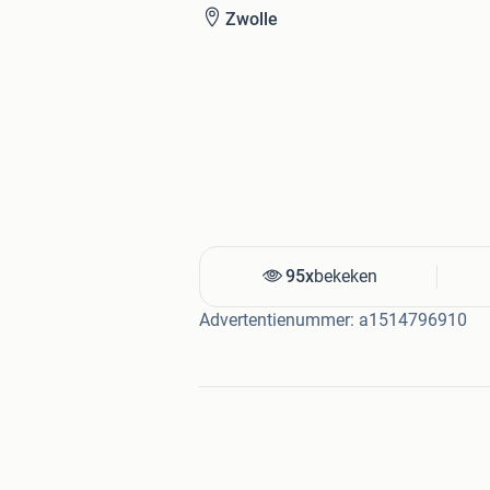
Zwolle
95x
bekeken
Advertentienummer: a1514796910