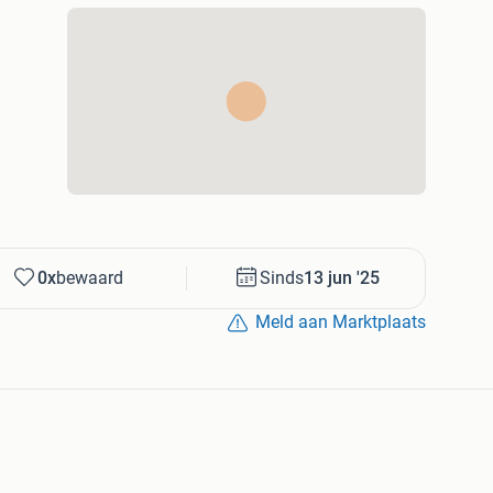
0x
bewaard
Sinds
13 jun '25
Meld aan Marktplaats