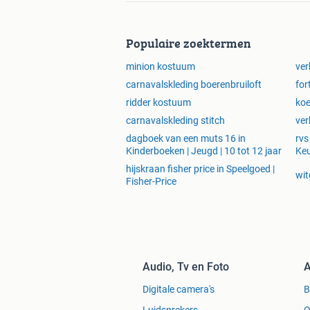
Populaire zoektermen
minion kostuum
ver
carnavalskleding boerenbruiloft
for
ridder kostuum
ko
carnavalskleding stitch
ver
dagboek van een muts 16 in
rvs
Kinderboeken | Jeugd | 10 tot 12 jaar
Ke
hijskraan fisher price in Speelgoed |
wit
Fisher-Price
Audio, Tv en Foto
A
Digitale camera's