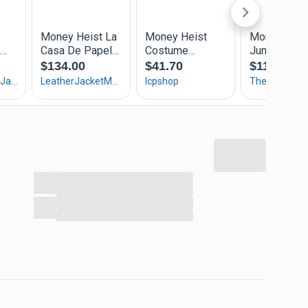
...
...
...
...