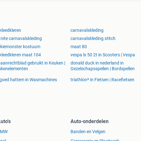
kleedkleren
carnavalskleding
tnite carnavalskleding
carnavalskleding stitch
ekiemonster kostuum
maat 80
kleedkleren maat 104
vespa lx 50 2t in Scooters | Vespa
 aanrechtblad gebruikt in Keuken |
donald duck in nederland in
ukenelementen
Gezelschapsspellen | Bordspellen
goed hattem in Wasmachines
triathlon* in Fietsen | Racefietsen
uto's
Auto-onderdelen
BMW
Banden en Velgen