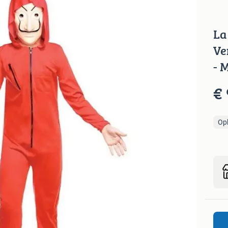
La
Ve
- 
€ 
Op