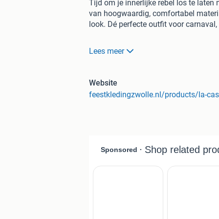
Tijd om je innerlijke rebel los te la
van hoogwaardig, comfortabel materia
look. Dé perfecte outfit voor carnaval
Eigenschappen
Details
Geschikt voor
Lees meer
overall met capuchon
Masker
Iconisc
delen
2-delig (overall, masker)
Maat
Ki
controle over elk feest! Bekijk nu via
Website
papel-verkleedkleren-kostuum-kinder
Feestkleding Zwolle
Altijd in stijl, voor elk feest!
Vandaag besteld, morgen verz
Betalen via Klarna
mogelijk
Afhalen in Zwolle
mogelijk
Gratis verzending
vanaf 50 eur
Retourneren mogelijk
binnen 1
Volg ons voor de laatste trends en ac