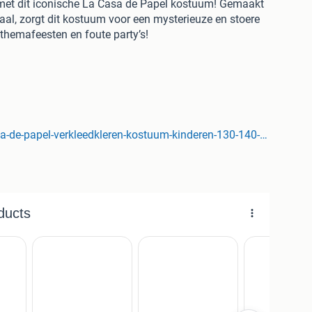
ten met dit iconische La Casa de Papel kostuum! Gemaakt
al, zorgt dit kostuum voor een mysterieuze en stoere
, themafeesten en foute party’s!
Carnaval, themafeesten, foute party’s
Kostuum
Rode
h Dali-masker
Let op
Geweer niet inbegrepen
Aantal
nderen 128-134 cmTrek dit kostuum aan en neem de
: https://feestkledingzwolle.nl/products/la-casa-de-
en-130-140-cm
feestkledingzwolle.nl/products/la-casa-de-papel-verkleedkleren-kostuum-kinderen-130-140-cm
onden
o
4 dagen
ties!