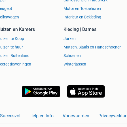
pel
Carrosserie en Plaatwerk
eugeot
Motor en Toebehoren
olkswagen
Interieur en Bekleding
uizen en Kamers
Kleding | Dames
uizen te Koop
Jurken
uizen te huur
Mutsen, Sjaals en Handschoenen
uizen Buitenland
Schoenen
ecreatiewoningen
Winterjassen
n Succesvol
Help en Info
Voorwaarden
Privacyverklar