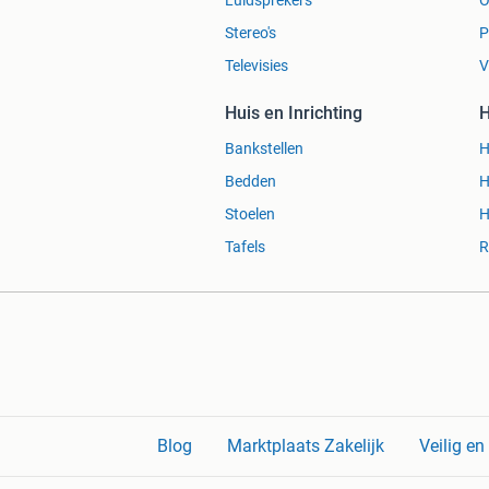
Luidsprekers
O
Stereo's
P
Televisies
V
Huis en Inrichting
H
Bankstellen
H
Bedden
H
Stoelen
H
Tafels
R
Blog
Marktplaats Zakelijk
Veilig e