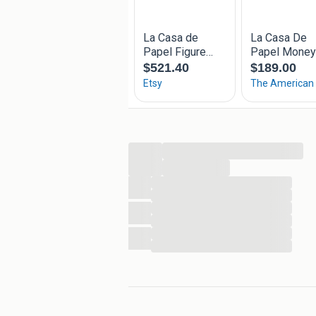
...
...
...
...
...
...
...
...