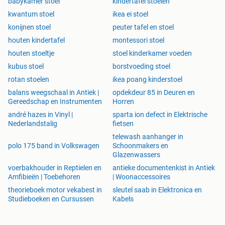
babykamer stoel
kindertafel stoelen
kwantum stoel
ikea ei stoel
konijnen stoel
peuter tafel en stoel
houten kindertafel
montessori stoel
houten stoeltje
stoel kinderkamer voeden
kubus stoel
borstvoeding stoel
rotan stoelen
ikea poang kinderstoel
balans weegschaal in Antiek |
opdekdeur 85 in Deuren en
Gereedschap en Instrumenten
Horren
andré hazes in Vinyl |
sparta ion defect in Elektrische
Nederlandstalig
fietsen
telewash aanhanger in
polo 175 band in Volkswagen
Schoonmakers en
Glazenwassers
voerbakhouder in Reptielen en
antieke documentenkist in Antiek
Amfibieën | Toebehoren
| Woonaccessoires
theorieboek motor vekabest in
sleutel saab in Elektronica en
Studieboeken en Cursussen
Kabels