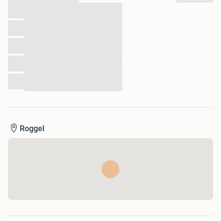
...
...
...
...
...
...
...
...
...
...
Roggel