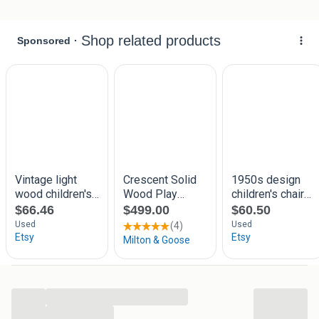
...
...