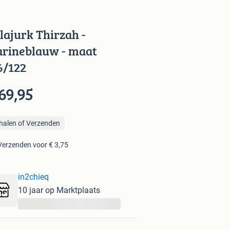
lajurk Thirzah -
rineblauw - maat
6/122
69,95
halen of Verzenden
Verzenden voor € 3,75
in2chieq
10 jaar op Marktplaats
...