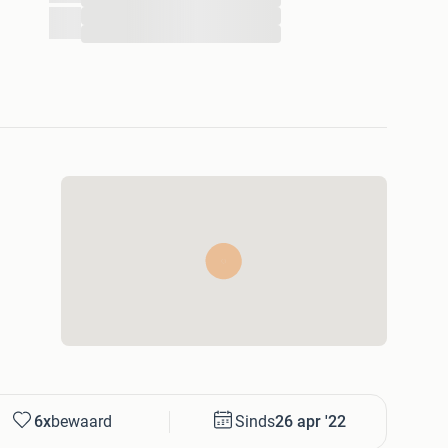
...
...
6x
bewaard
Sinds
26 apr '22