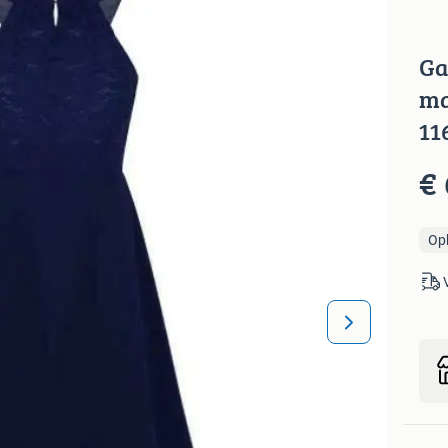
Ga
ma
11
€ 
Op