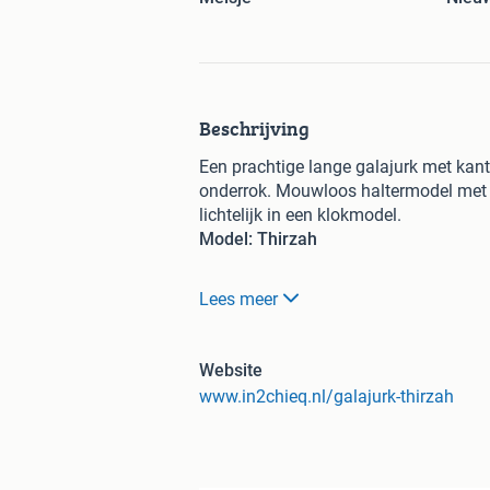
Beschrijving
Een prachtige lange galajurk met kant
onderrok. Mouwloos haltermodel met op
lichtelijk in een klokmodel.
Model: Thirzah
Maat: 116/122
Lees meer
Kleur: marineblauw
Website
Prijs: € 69,95
www.in2chieq.nl/galajurk-thirzah
- Veilig en makkelijk betalen via pin, 
Dan zijn er meer betaalmogelijkheden