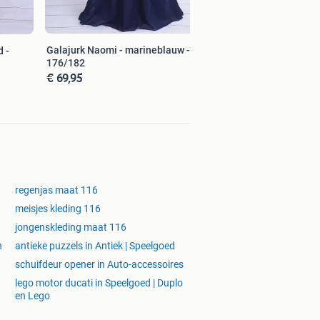
Galajurk Naomi - marineblauw - maat
 -
176/182
€ 69,95
regenjas maat 116
meisjes kleding 116
jongenskleding maat 116
n
antieke puzzels in Antiek | Speelgoed
schuifdeur opener in Auto-accessoires
lego motor ducati in Speelgoed | Duplo
en Lego