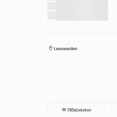
...
...
...
...
Leeuwarden
785x
bekeken