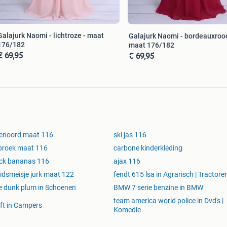
Galajurk Naomi - lichtroze - maat
Galajurk Naomi - bordeauxrood
176/182
maat 176/182
€ 69,95
€ 69,95
enoord maat 116
ski jas 116
broek maat 116
carbone kinderkleding
ck bananas 116
ajax 116
idsmeisje jurk maat 122
fendt 615 lsa in Agrarisch | Tractore
e dunk plum in Schoenen
BMW 7 serie benzine in BMW
team america world police in Dvd's |
lift in Campers
Komedie