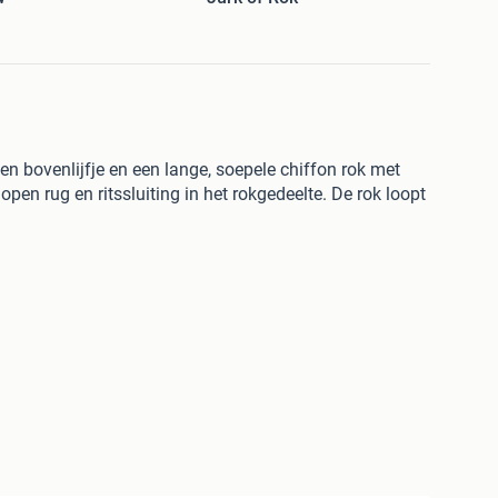
en bovenlijfje en een lange, soepele chiffon rok met
en rug en ritssluiting in het rokgedeelte. De rok loopt
betaalverzoek of Tikkie. - Bestel je via de webwinkel?
 beschikbaar!