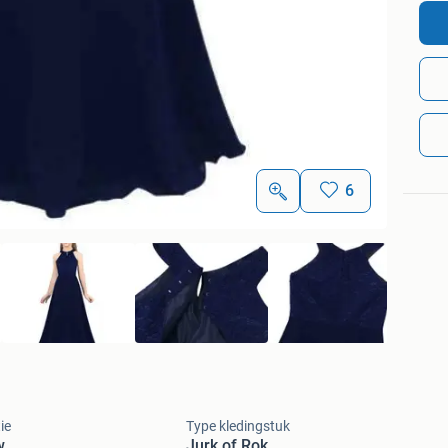
6
ie
Type kledingstuk
w
Jurk of Rok