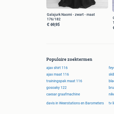
Galajurk Naomi - zwart - maat
176/182
€ 69,95
Populaire zoektermen
ajax shirt 116
fey
ajax maat 116
ski
trainingspak maat 116
bla
gosoaky 122
bru
caesar graafmachine
nik
davis in Weerstations en Barometers
tv 