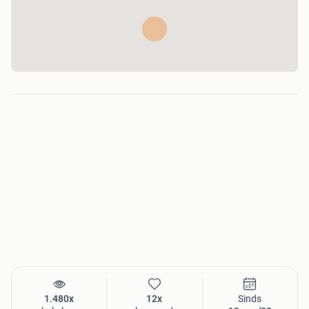
1.480x
12x
Sinds