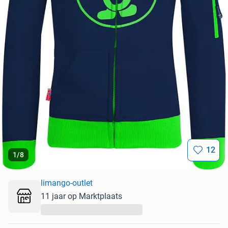
12
1
/
8
limango-outlet
11 jaar op Marktplaats
...