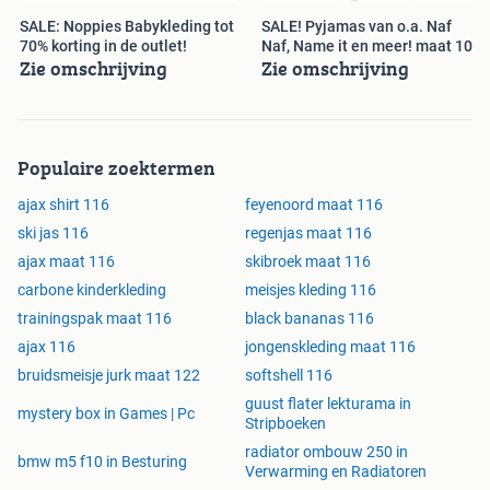
SALE: Noppies Babykleding tot
SALE! Pyjamas van o.a. Naf
70% korting in de outlet!
Naf, Name it en meer! maat 104
Zie omschrijving
Zie omschrijving
Populaire zoektermen
ajax shirt 116
feyenoord maat 116
ski jas 116
regenjas maat 116
ajax maat 116
skibroek maat 116
carbone kinderkleding
meisjes kleding 116
trainingspak maat 116
black bananas 116
ajax 116
jongenskleding maat 116
bruidsmeisje jurk maat 122
softshell 116
guust flater lekturama in
mystery box in Games | Pc
Stripboeken
radiator ombouw 250 in
bmw m5 f10 in Besturing
Verwarming en Radiatoren