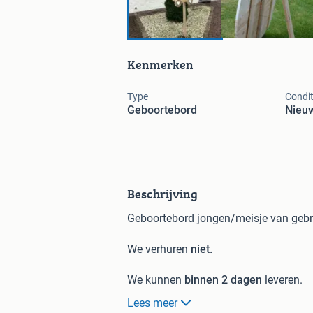
Kenmerken
Type
Condit
Geboortebord
Nieu
Beschrijving
Geboortebord jongen/meisje van gebru
We verhuren
niet.
We kunnen
binnen 2 dagen
leveren.
Lees meer
Diverse kleuren en maten (zie laatste f