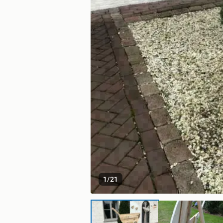
1
/
21