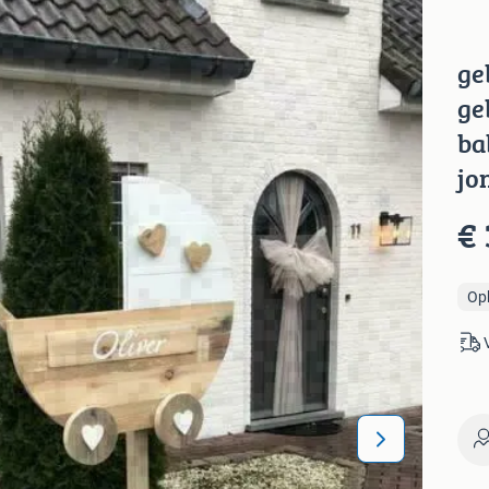
ge
ge
ba
jo
€ 
Op