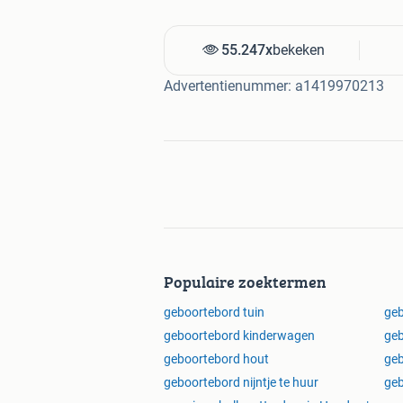
55.247x
bekeken
Advertentienummer: a1419970213
Populaire zoektermen
geboortebord tuin
geb
geboortebord kinderwagen
geb
geboortebord hout
geb
geboortebord nijntje te huur
ge