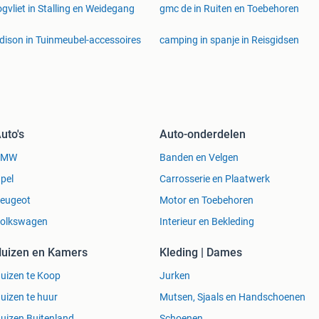
gvliet in Stalling en Weidegang
gmc de in Ruiten en Toebehoren
ison in Tuinmeubel-accessoires
camping in spanje in Reisgidsen
uto's
Auto-onderdelen
BMW
Banden en Velgen
pel
Carrosserie en Plaatwerk
eugeot
Motor en Toebehoren
olkswagen
Interieur en Bekleding
uizen en Kamers
Kleding | Dames
uizen te Koop
Jurken
uizen te huur
Mutsen, Sjaals en Handschoenen
uizen Buitenland
Schoenen