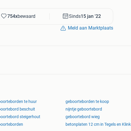
754x
bewaard
Sinds
15 jan '22
Meld aan Marktplaats
oorteborden te huur
geboorteborden te koop
oortebord beschuit
nijntje geboortebord
oortebord steigerhout
geboortebord wieg
boorteborden
betonplaten 12 cm in Tegels en Klink