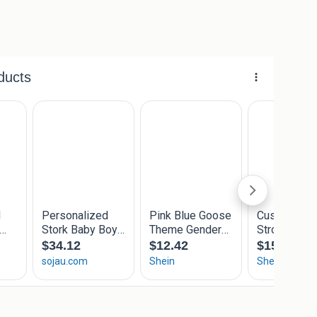
n beschrijving.
stang.
zorgd.
niet verstuurd worden;
45, euro
 65, euro
ld te worden.
maantjes of hartjes op de kap.
worden van klapstandaard, (zie foto 2) of paal en met