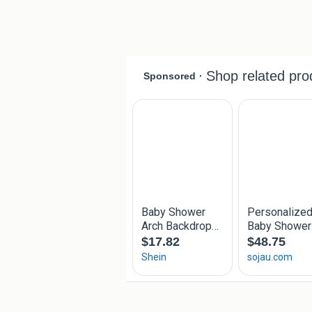
Deze kunnen iets afwijken van foto's e
De maten zijn inclusief wielen en duw
GEBOORTEBORD;
breedte 70 cm Hoogte 60 cm € 35,00
breedte 85 cm Hoogte 70 cm € 40,00
Via post.nl kost € 18,50 word thuisbe
Onderstaande geboorteborden kunnen 
breedte 100 cm. Hoogte 85 cm , kost 
breedte 130 cm. Hoogte 110 cm. kost
Deze geboorteborden dienen opgehaa
Alle prijzen zijn incl. sterren stippen,
Alle geboorteborden kunnen voorzien 
naambord (met naam erop)