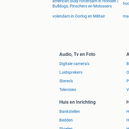
american bully rotterdam in Honden |
hoo
Bulldogs, Pinschers en Molossers
volendam in Oorlog en Militair
mad
Audio, Tv en Foto
A
Digitale camera's
Luidsprekers
O
Stereo's
P
Televisies
V
Huis en Inrichting
H
Bankstellen
H
Bedden
H
Stoelen
H