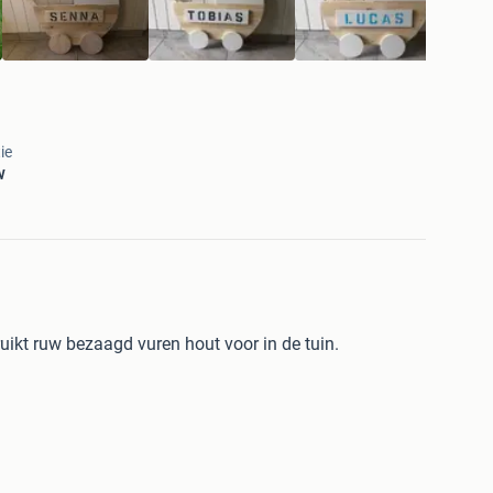
ie
w
ikt ruw bezaagd vuren hout voor in de tuin.
oto) .