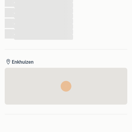
...
...
...
...
...
...
...
...
Enkhuizen