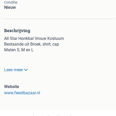
Conditie
Nieuw
Beschrijving
All Star Honkbal Vrouw Kostuum
Bestaande uit Broek, shirt, cap
Maten S, M en L
* Nr.1 in Verkleedkleding & Feestartikelen!* Het grootste en
Lees meer
goedkoopste aanbod v/d BeNeLux!* Snelle levering en
uitstekende service! Voor 23.59u besteld, morgen in huis!**
Vandaag bezorgd: Voor 11.00u besteld, dezelfde avond in
Website
huis!* Kies zelf waar en wanneer u de bestelling in
www.feestbazaar.nl
ontvangst neemt!* Veilig en makkelijk online betalen met
met I-DEAL, creditcard, PayPal, Afterpay of overschrijving!*
Verzendkosten €4,95! Gratis verzending vanaf €75,-*
8500+ beoordelingen, cijfer 9,2! (aangesloten bij Trusted