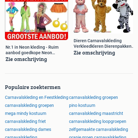
Dieren Carnavalskleding
Verkleedkleren Dierenpakken
Nr.1 in Neon kleding - Ruim
Zie omschrijving
Pak
aanbod goedkope Neon
Zie omschrijving
artikelen
Populaire zoektermen
Carnavalskleding en Feestkleding
carnavalskleding groepen
carnavalskleding groepen
pino kostuum
mega mindy kostuum
carnavalskleding maastricht
carnavalskleding friet
carnavalskleding loopgroepen
carnavalskleding dames
zelfgemaakte carnavalskleding
carnavalskleding
oranje groen carnavalskleding