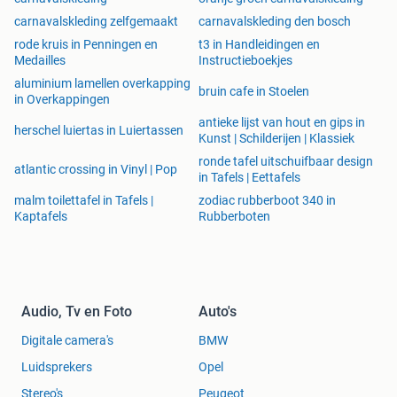
carnavalskleding zelfgemaakt
carnavalskleding den bosch
rode kruis in Penningen en
t3 in Handleidingen en
Medailles
Instructieboekjes
aluminium lamellen overkapping
bruin cafe in Stoelen
in Overkappingen
antieke lijst van hout en gips in
herschel luiertas in Luiertassen
Kunst | Schilderijen | Klassiek
ronde tafel uitschuifbaar design
atlantic crossing in Vinyl | Pop
in Tafels | Eettafels
malm toilettafel in Tafels |
zodiac rubberboot 340 in
Kaptafels
Rubberboten
Audio, Tv en Foto
Auto's
Digitale camera's
BMW
Luidsprekers
Opel
Stereo's
Peugeot