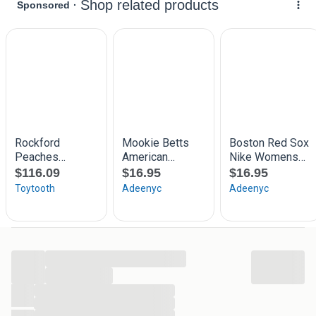
Shops)
...
...
...
...