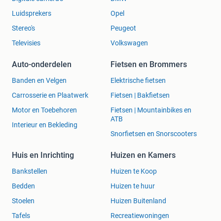
bewegingsvrijheid en comfort.
Luidsprekers
Opel
Vraag:
Is het KARLOWSKY Koksoverhemd Essential
Stereo's
Peugeot
geschikt voor intensief gebruik in de keuken?
Televisies
Volkswagen
Antwoord:
Ja, het overhemd is gemaakt van robuust
Auto-onderdelen
Fietsen en Brommers
polyester dat bestand is tegen intensief gebruik en kan
gewassen worden tot 95 °C, wat ideaal is voor de
Banden en Velgen
Elektrische fietsen
veeleisende omgeving van een professionele keuken.
Carrosserie en Plaatwerk
Fietsen | Bakfietsen
Vraag:
Voldoet het KARLOWSKY Koksoverhemd Essential
Motor en Toebehoren
Fietsen | Mountainbikes en
ATB
aan hygiëne- en veiligheidsnormen?
Interieur en Bekleding
Snorfietsen en Snorscooters
Antwoord:
Ja, het overhemd voldoet aan de Europese
voedingsmiddelennormen en draagt een CE-markering, wat
Huis en Inrichting
Huizen en Kamers
de naleving van hygiëne- en veiligheidsrichtlijnen
Bankstellen
Huizen te Koop
garandeert.
Bedden
Huizen te huur
Vraag:
Hoe onderhoudsvriendelijk is het KARLOWSKY
Stoelen
Huizen Buitenland
Koksoverhemd Essential?
Tafels
Recreatiewoningen