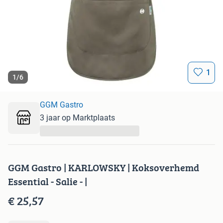
1
1
/
6
GGM Gastro
3 jaar op Marktplaats
...
GGM Gastro | KARLOWSKY | Koksoverhemd
Essential - Salie - |
€ 25,57