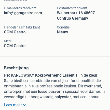
E-mailadres fabrikant
Postadres fabrikant
info@ggmgastro.com
Weinerpark 16 48607
Ochtrup Germany
Handelsnaam fabrikant
Conditie
GGM Gastro
Nieuw
Merk
GGM Gastro
Beschrijving
Het
KARLOWSKY Koksoverhemd Essential
in de kleur
Salie
biedt een combinatie van stijl en functionaliteit die
onmisbaar is in elke professionele keuken. Dit overhemd,
ontworpen met een
losse pasvorm
speciaal voor dames, is
vervaardigd uit hoogwaardig
polyester
, met een inhoud
van gerecycled plastic, wat niet alleen duurzaamheid maar
Lees meer
ook een milieuvriendelijke keuze garandeert. Het ontwerp