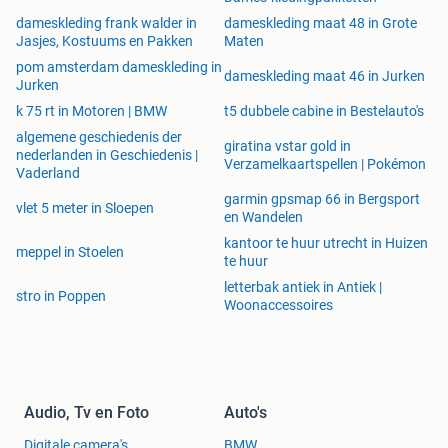
de betrouwbaarheid en veiligheid verder onderstreept. Dit
dameskleding frank walder in
dameskleding maat 48 in Grote
maakt het overhemd een uitstekende keuze voor
Jasjes, Kostuums en Pakken
Maten
professionals die op zoek zijn naar een combinatie van
pom amsterdam dameskleding in
comfort, duurzaamheid en stijl.
dameskleding maat 46 in Jurken
Jurken
k 75 rt in Motoren | BMW
t5 dubbele cabine in Bestelauto's
algemene geschiedenis der
Vraag:
Wat maakt het KARLOWSKY Koksoverhemd
giratina vstar gold in
nederlanden in Geschiedenis |
Essential milieuvriendelijk?
Verzamelkaartspellen | Pokémon
Vaderland
garmin gpsmap 66 in Bergsport
Antwoord:
Het overhemd is vervaardigd uit hoogwaardig
vlet 5 meter in Sloepen
en Wandelen
polyester met een inhoud van gerecycled plastic, wat
kantoor te huur utrecht in Huizen
bijdraagt aan duurzaamheid en een milieuvriendelijke
meppel in Stoelen
te huur
keuze.
letterbak antiek in Antiek |
stro in Poppen
Woonaccessoires
Vraag:
Hoe zorgt het KARLOWSKY Koksoverhemd
Essential voor comfort tijdens lange werkdagen?
Antwoord:
Het overhemd heeft een losse pasvorm speciaal
voor dames, een ontwerp zonder mouwen, en een in maat
Audio, Tv en Foto
Auto's
verstelbare sluiting aan beide zijden voor optimale
Digitale camera's
BMW