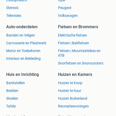
Stereo's
Peugeot
Televisies
Volkswagen
Auto-onderdelen
Fietsen en Brommers
Banden en Velgen
Elektrische fietsen
Carrosserie en Plaatwerk
Fietsen | Bakfietsen
Motor en Toebehoren
Fietsen | Mountainbikes en
ATB
Interieur en Bekleding
Snorfietsen en Snorscooters
Huis en Inrichting
Huizen en Kamers
Bankstellen
Huizen te Koop
Bedden
Huizen te huur
Stoelen
Huizen Buitenland
Tafels
Recreatiewoningen