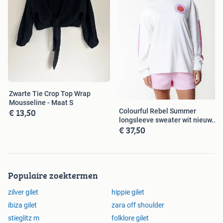
Zwarte Tie Crop Top Wrap
Mousseline - Maat S
€ 13,50
Colourful Rebel Summer
longsleeve sweater wit nieuw.
€ 37,50
Maat S
Populaire zoektermen
zilver gilet
hippie gilet
ibiza gilet
zara off shoulder
stieglitz m
folklore gilet