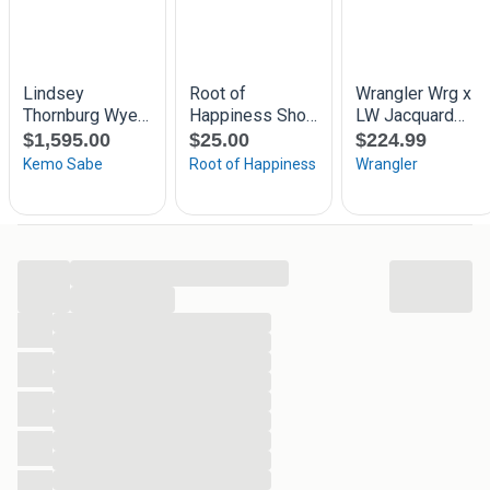
...
...
...
...
...
...
...
...
...
...
...