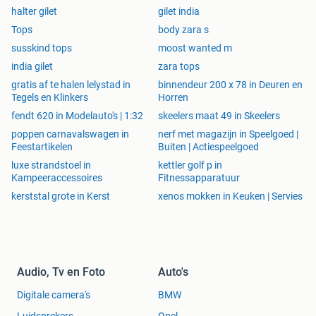
halter gilet
gilet india
Tops
body zara s
susskind tops
moost wanted m
india gilet
zara tops
gratis af te halen lelystad in
binnendeur 200 x 78 in Deuren en
Tegels en Klinkers
Horren
fendt 620 in Modelauto's | 1:32
skeelers maat 49 in Skeelers
poppen carnavalswagen in
nerf met magazijn in Speelgoed |
Feestartikelen
Buiten | Actiespeelgoed
luxe strandstoel in
kettler golf p in
Kampeeraccessoires
Fitnessapparatuur
kerststal grote in Kerst
xenos mokken in Keuken | Servies
Audio, Tv en Foto
Auto's
Digitale camera's
BMW
Luidsprekers
Opel