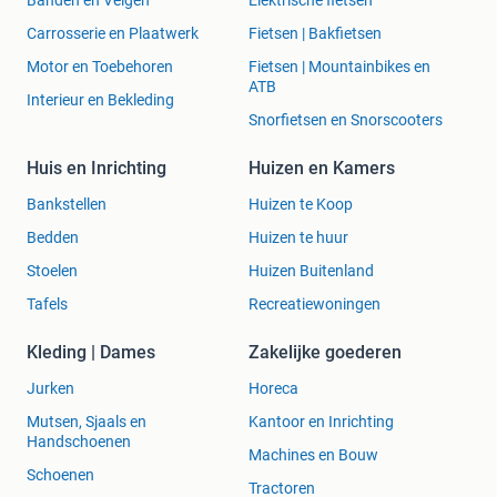
Banden en Velgen
Elektrische fietsen
Carrosserie en Plaatwerk
Fietsen | Bakfietsen
Motor en Toebehoren
Fietsen | Mountainbikes en
ATB
Interieur en Bekleding
Snorfietsen en Snorscooters
Huis en Inrichting
Huizen en Kamers
Bankstellen
Huizen te Koop
Bedden
Huizen te huur
Stoelen
Huizen Buitenland
Tafels
Recreatiewoningen
Kleding | Dames
Zakelijke goederen
Jurken
Horeca
Mutsen, Sjaals en
Kantoor en Inrichting
Handschoenen
Machines en Bouw
Schoenen
Tractoren