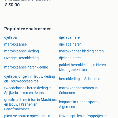
€ 50,00
inscriptie
Populaire zoektermen
djellaba
djellaba heren
marokkaanse
djellaba heren
marokkaanse kleding
marokkaanse kleding heren
Overige Herenkleding
djellaba heren
pakket herenkleding in Heren-
marokkaanse herenkleding
kledingpakketten
djellaba jongen in Trouwkleding
herenkleding in Schoenen
en Trouwaccessoires
tweedehands herenkleding in
marokkaanse schoen in
Spijkerbroeken en Jeans
Schoenen
graafmachine 6 ton in Machines
bsquare in Hengelsport |
en Bouw | Kranen en
Algemeen
Graafmachines
playtive houten speelgoed in
frozen spullen in Poppetjes en