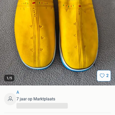
2
1
/
5
A
7 jaar op Marktplaats
...