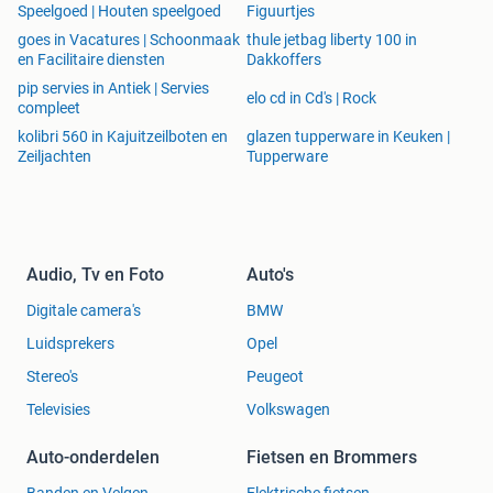
Speelgoed | Houten speelgoed
Figuurtjes
goes in Vacatures | Schoonmaak
thule jetbag liberty 100 in
en Facilitaire diensten
Dakkoffers
pip servies in Antiek | Servies
elo cd in Cd's | Rock
compleet
kolibri 560 in Kajuitzeilboten en
glazen tupperware in Keuken |
Zeiljachten
Tupperware
Audio, Tv en Foto
Auto's
Digitale camera's
BMW
Luidsprekers
Opel
Stereo's
Peugeot
Televisies
Volkswagen
Auto-onderdelen
Fietsen en Brommers