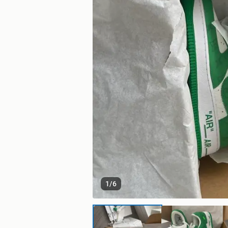
1
/
6