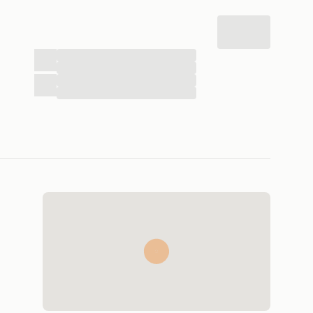
...
...
...
...