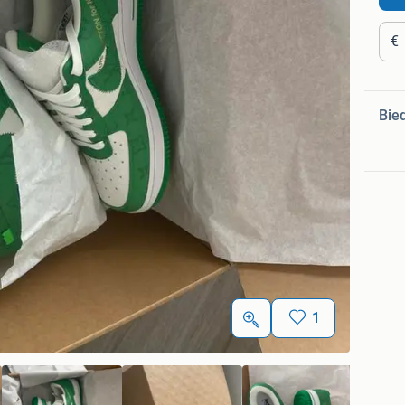
€
Bie
1