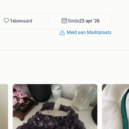
1x
bewaard
Sinds
23 apr '26
Meld aan Marktplaats