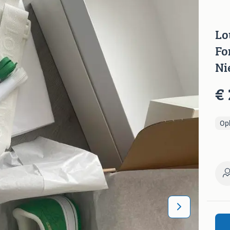
Lo
Fo
Ni
€ 
Op