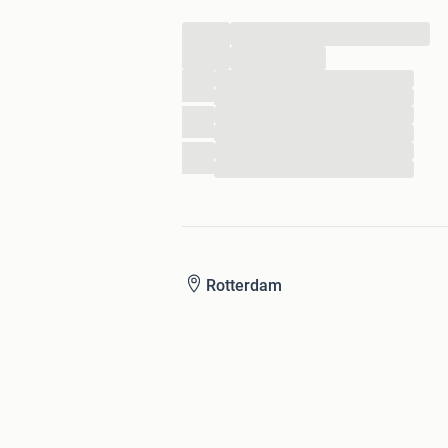
...
...
...
...
...
...
...
...
Rotterdam