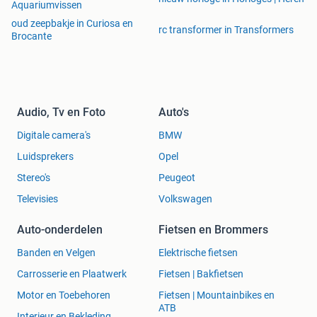
Aquariumvissen
oud zeepbakje in Curiosa en
rc transformer in Transformers
Brocante
Audio, Tv en Foto
Auto's
Digitale camera's
BMW
Luidsprekers
Opel
Stereo's
Peugeot
Televisies
Volkswagen
Auto-onderdelen
Fietsen en Brommers
Banden en Velgen
Elektrische fietsen
Carrosserie en Plaatwerk
Fietsen | Bakfietsen
Motor en Toebehoren
Fietsen | Mountainbikes en
ATB
Interieur en Bekleding