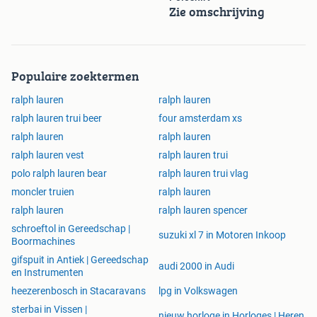
Zie omschrijving
Populaire zoektermen
ralph lauren
ralph lauren
ralph lauren trui beer
four amsterdam xs
ralph lauren
ralph lauren
ralph lauren vest
ralph lauren trui
polo ralph lauren bear
ralph lauren trui vlag
moncler truien
ralph lauren
ralph lauren
ralph lauren spencer
schroeftol in Gereedschap |
suzuki xl 7 in Motoren Inkoop
Boormachines
gifspuit in Antiek | Gereedschap
audi 2000 in Audi
en Instrumenten
heezerenbosch in Stacaravans
lpg in Volkswagen
sterbai in Vissen |
nieuw horloge in Horloges | Heren