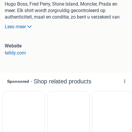
Hugo Boss, Fred Perry, Stone Island, Moncler, Prada en
meer. Elk shirt wordt zorgvuldig gecontroleerd op
authenticiteit, maat en conditie, zo bent u verzekerd van
topkwaliteit voor de laagste prijs.
Lees meer
Bij elke aankoop ontvangt u extra korting. Bestellingen
worden verzonden met PostNL, inclusief track & trace en
Website
zijn doorgaans binnen 1-2 werkdagen in huis. Niet
telldy.com
tevreden? Retourneren is gratis en u krijgt uw geld volledig
terug.
Bezoek onze website om direct te bestellen. We kijken
ernaar uit om u als klant te verwelkomen!