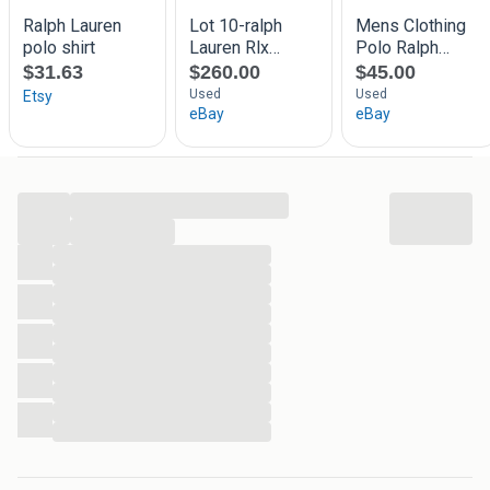
...
...
...
...
...
...
...
...
...
...
...
...