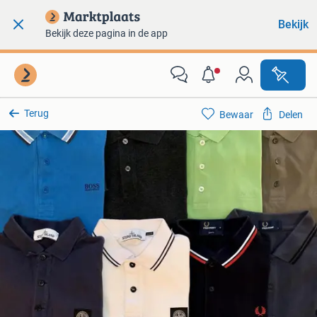
Bekijk
Bekijk deze pagina in de app
Terug
Bewaar
Delen