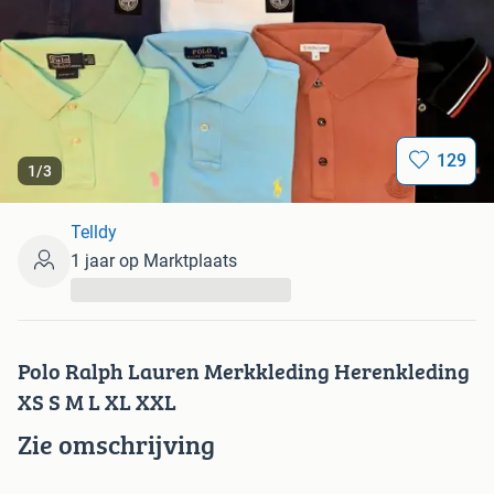
129
1
/
3
Telldy
1 jaar op Marktplaats
...
Polo Ralph Lauren Merkkleding Herenkleding
XS S M L XL XXL
Zie omschrijving