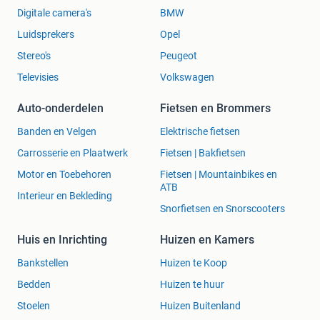
Digitale camera's
BMW
Luidsprekers
Opel
Stereo's
Peugeot
Televisies
Volkswagen
Auto-onderdelen
Fietsen en Brommers
Banden en Velgen
Elektrische fietsen
Carrosserie en Plaatwerk
Fietsen | Bakfietsen
Motor en Toebehoren
Fietsen | Mountainbikes en
ATB
Interieur en Bekleding
Snorfietsen en Snorscooters
Huis en Inrichting
Huizen en Kamers
Bankstellen
Huizen te Koop
Bedden
Huizen te huur
Stoelen
Huizen Buitenland