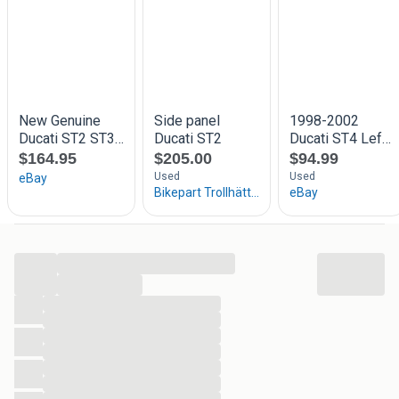
gestrande ducati projecten.
Heel veel onderdelen op voorraad van verschillende
ducati's.
Mail maar info@duc-only.nl als u iets zoekt.
Duc-only
06-29357228
info@duc-only.nl
...
...
...
...
...
...
...
...