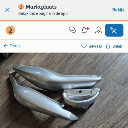
Bekijk
Bekijk deze pagina in de app
Terug
Bewaar
Delen