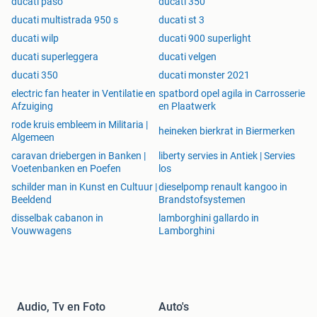
ducati paso
ducati 350
ducati multistrada 950 s
ducati st 3
ducati wilp
ducati 900 superlight
ducati superleggera
ducati velgen
ducati 350
ducati monster 2021
electric fan heater in Ventilatie en
spatbord opel agila in Carrosserie
Afzuiging
en Plaatwerk
rode kruis embleem in Militaria |
heineken bierkrat in Biermerken
Algemeen
caravan driebergen in Banken |
liberty servies in Antiek | Servies
Voetenbanken en Poefen
los
schilder man in Kunst en Cultuur |
dieselpomp renault kangoo in
Beeldend
Brandstofsystemen
disselbak cabanon in
lamborghini gallardo in
Vouwwagens
Lamborghini
Audio, Tv en Foto
Auto's