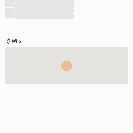
...
...
...
...
Wilp