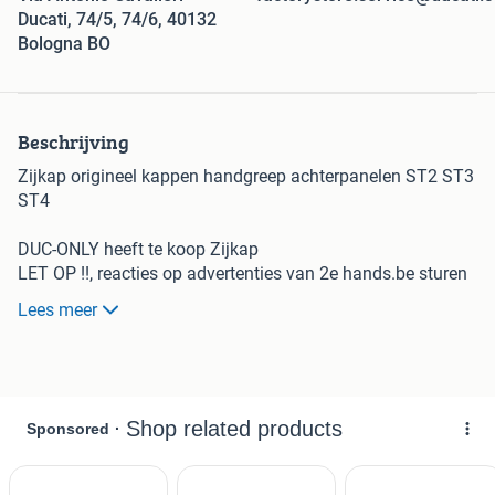
Ducati, 74/5, 74/6, 40132
Bologna BO
Beschrijving
Zijkap origineel kappen handgreep achterpanelen ST2 ST3
ST4
DUC-ONLY heeft te koop Zijkap
LET OP !!, reacties op advertenties van 2e hands.be sturen
naar info@duc-only.nl
Lees meer
Via de berichtenbox van 2e hands werkt niet
Nette achterpanelen met handgreep voor de ST modellen.
Ophangpunten zijn goed.
Opsturen mogelijk, afhalen op afspraak
Ook inkoop/inruil van onderdelen,schade,defecte en