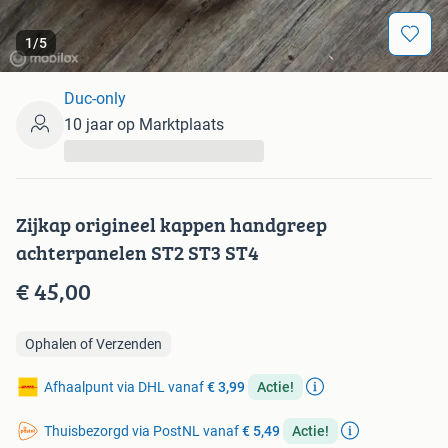
1
/
5
Duc-only
10 jaar op Marktplaats
...
Zijkap origineel kappen handgreep
achterpanelen ST2 ST3 ST4
€ 45,00
Ophalen of Verzenden
Afhaalpunt via DHL vanaf
€ 3,99
Actie!
Thuisbezorgd via PostNL vanaf
€ 5,49
Actie!