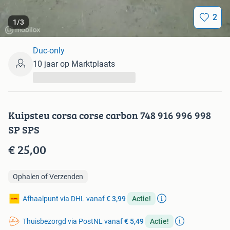
2
1
/
3
Duc-only
10 jaar op Marktplaats
...
Kuipsteu corsa corse carbon 748 916 996 998
SP SPS
€ 25,00
Ophalen of Verzenden
Afhaalpunt via DHL vanaf
€ 3,99
Actie!
Thuisbezorgd via PostNL vanaf
€ 5,49
Actie!