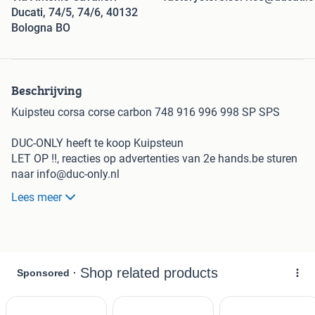
Ducati, 74/5, 74/6, 40132
Bologna BO
Beschrijving
Kuipsteu corsa corse carbon 748 916 996 998 SP SPS
DUC-ONLY heeft te koop Kuipsteun
LET OP !!, reacties op advertenties van 2e hands.be sturen
naar info@duc-only.nl
Via de berichtenbox van 2e hands werkt niet
Lees meer
Carbon kuipsteun voor de racekuipen van de 748 916 996
998.
Niet bekend of het links of rechts is, de koper zal het weten.
Opsturen mogelijk, afhalen op afspraak
Ook inkoop/inruil van onderdelen,schade,defecte en