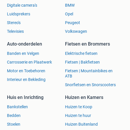
Digitale camera's
BMW
Luidsprekers
Opel
Stereo's
Peugeot
Televisies
Volkswagen
Auto-onderdelen
Fietsen en Brommers
Banden en Velgen
Elektrische fietsen
Carrosserie en Plaatwerk
Fietsen | Bakfietsen
Motor en Toebehoren
Fietsen | Mountainbikes en
ATB
Interieur en Bekleding
Snorfietsen en Snorscooters
Huis en Inrichting
Huizen en Kamers
Bankstellen
Huizen te Koop
Bedden
Huizen te huur
Stoelen
Huizen Buitenland