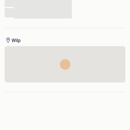
...
...
...
...
Wilp