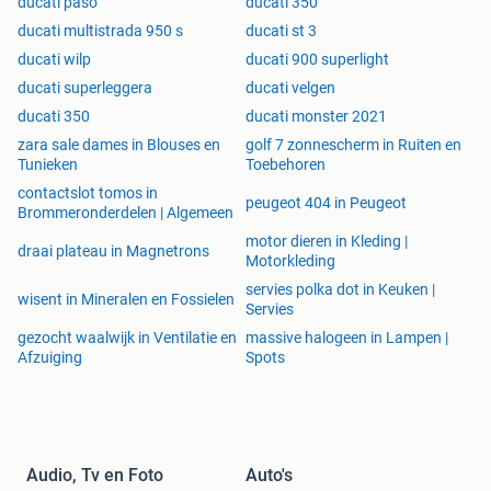
ducati paso
ducati 350
ducati multistrada 950 s
ducati st 3
ducati wilp
ducati 900 superlight
ducati superleggera
ducati velgen
ducati 350
ducati monster 2021
zara sale dames in Blouses en
golf 7 zonnescherm in Ruiten en
Tunieken
Toebehoren
contactslot tomos in
peugeot 404 in Peugeot
Brommeronderdelen | Algemeen
motor dieren in Kleding |
draai plateau in Magnetrons
Motorkleding
servies polka dot in Keuken |
wisent in Mineralen en Fossielen
Servies
gezocht waalwijk in Ventilatie en
massive halogeen in Lampen |
Afzuiging
Spots
Audio, Tv en Foto
Auto's