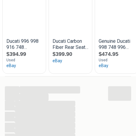
gestrande ducati projecten.
Heel veel onderdelen op voorraad van verschillende
ducati's.
Mail maar info@duc-only.nl als u iets zoekt.
Duc-only
06-29357228
info@duc-only.nl
...
...
...
...
...
...
...
...