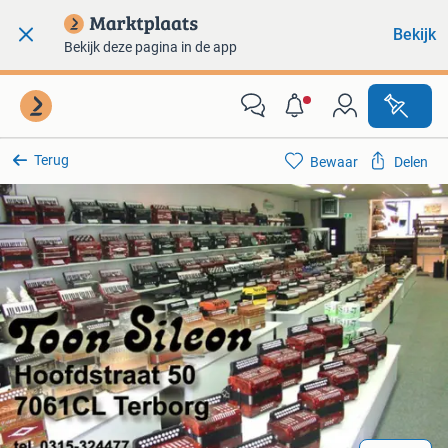
Bekijk
Bekijk deze pagina in de app
Terug
Bewaar
Delen