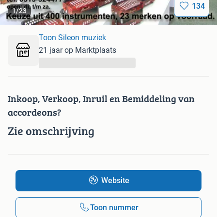
134
1
/
23
Toon Sileon muziek
21 jaar op Marktplaats
...
Inkoop, Verkoop, Inruil en Bemiddeling van
accordeons?
Zie omschrijving
Website
Toon nummer