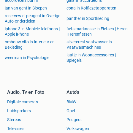
accordeons burini
galanti accordeons
jan van gent in Sloepen
cona in Koffiezetapparaten
reservewiel peugeot in Overige
panther in Sportkleding
Auto-onderdelen
iphone 3 in Mobiele telefoons |
fiets marknesse in Fietsen | Heren
Apple iPhone
| Herenfietsen
ombouw vito in Interieur en
silvercrest vaatwasser in
Bekleding
Vaatwasmachines
laatje in Woonaccessoires |
weerman in Psychologie
Spiegels
Audio, Tv en Foto
Auto's
Digitale camera's
BMW
Luidsprekers
Opel
Stereo's
Peugeot
Televisies
Volkswagen