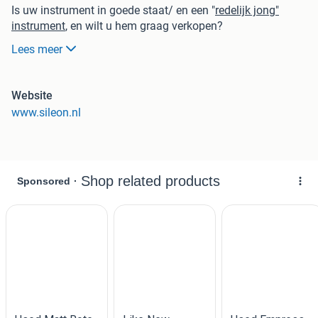
Is uw instrument in goede staat/ en een "
redelijk jong"
instrument
, en wilt u hem graag verkopen?
Wij kunnen u hiermee van dienst zijn.
Lees meer
(Accordeons van 40+ helaas geen interesse.)
* Mail diverse foto's van uw accordeon, dan gaan wij
Website
bekijken wat we voor u kunnen betekenen.
www.sileon.nl
Inkoop, verkoop, inruil en bemiddeling van accordeons en
harmonica's.
Dus geen geklepper aan de deur!
Alle instrumenten die wij weer verkopen/ bemiddelen gaan
weg met 6 maanden garantie.
Interesse?
Geen Chinees fabricaat accordeons!