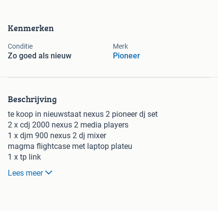
Kenmerken
Conditie
Merk
Zo goed als nieuw
Pioneer
Beschrijving
te koop in nieuwstaat nexus 2 pioneer dj set
2 x cdj 2000 nexus 2 media players
1 x djm 900 nexus 2 dj mixer
magma flightcase met laptop plateu
1 x tp link
alle kabels
Lees meer
alles in perfecte staat
geen krassen
geen gebruikssporen