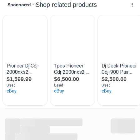
...
...
...