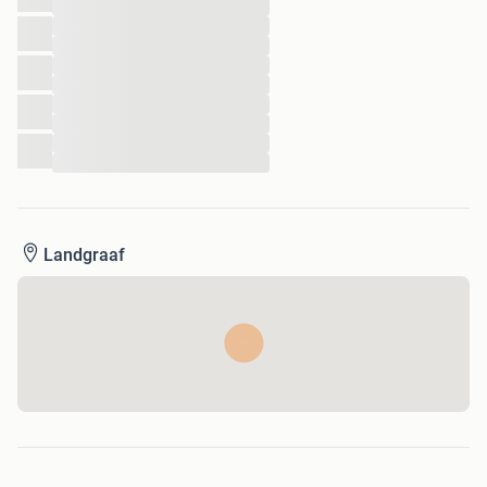
...
...
...
...
...
...
...
...
...
Landgraaf