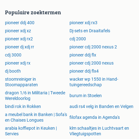
Populaire zoektermen
pioneer ddj 400
pioneer xdj rx3
pioneer xdj xz
Dj-sets en Draaitafels
pioneer xdj rx2
cdj 2000
pioneer dj xdj rr
pioneer cdj 2000 nexus 2
cdj 3000
pioneer ddj flx
pioneer xdj rx
pioneer cdj 2000 nexus
dj booth
pioneer ddj flx4
stoomreiniger in
wacker wp 1550 in Hand-
Stoomapparaten
tuingereedschap
dragon 1/6 in Militaria | Tweede
burum in Stoelen
Wereldoorlog
bindi rok in Rokken
audi rs4 velg in Banden en Velgen
a meubel bank in Banken | Sofa's
filofax agenda in Agenda's
en Chaises Longues
arabia koffiepot in Keuken |
klm schaaltjes in Luchtvaart en
Servies
Vliegtuigspotten