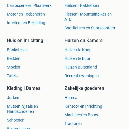
Carrosserie en Plaatwerk
Fietsen | Bakfietsen
Motor en Toebehoren
Fietsen | Mountainbikes en
ATB
Interieur en Bekleding
Snorfietsen en Snorscooters
Huis en Inrichting
Huizen en Kamers
Bankstellen
Huizen te Koop
Bedden
Huizen te huur
Stoelen
Huizen Buitenland
Tafels
Recreatiewoningen
Kleding | Dames
Zakelijke goederen
Jurken
Horeca
Mutsen, Sjaals en
Kantoor en Inrichting
Handschoenen
Machines en Bouw
Schoenen
Tractoren
Winterjassen