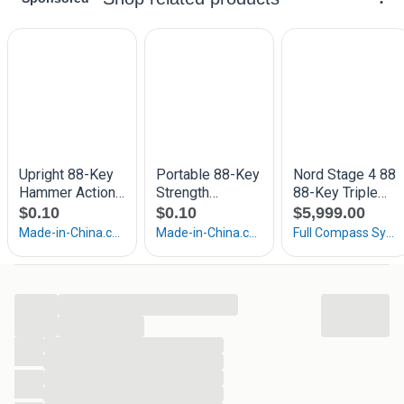
Uitsluitend A-merken
...
...
...
...
...
...