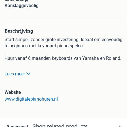
Aanslaggevoelig
Beschrijving
Start simpel, zonder grote investering. Ideaal om eenvoudig
te beginnen met keyboard piano spelen.
·
Huur vanaf 6 maanden keyboards van Yamaha en Roland.
·
Gratis levering in heel Nederland. Vandaag besteld, binnen
Lees meer
een paar dagen in huis. Bereken direct je huurprijs op onze
website.
·
Website
Onze huurvoordelen
www.digitalepianohuren.nl
4,9/5 beoordeling
Gratis levering NL
Huren met koopoptie
Persoonlijke service