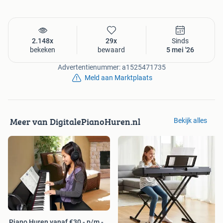
2.148x
29x
Sinds
bekeken
bewaard
5 mei '26
Advertentienummer: a1525471735
Meld aan Marktplaats
Meer van DigitalePianoHuren.nl
Bekijk alles
Piano Huren vanaf €30,- p/m -