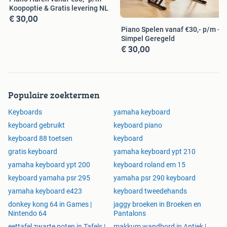
Koopoptie & Gratis levering NL
€ 30,00
Piano Spelen vanaf €30,- p/m -
Simpel Geregeld
€ 30,00
Populaire zoektermen
Keyboards
yamaha keyboard
keyboard gebruikt
keyboard piano
keyboard 88 toetsen
keyboard
gratis keyboard
yamaha keyboard ypt 210
yamaha keyboard ypt 200
keyboard roland em 15
keyboard yamaha psr 295
yamaha psr 290 keyboard
yamaha keyboard e423
keyboard tweedehands
donkey kong 64 in Games |
jaggy broeken in Broeken en
Nintendo 64
Pantalons
eettafel zwarte poten in Tafels |
makkum wandbord in Antiek |