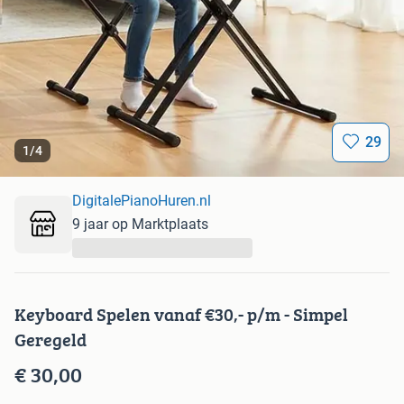
29
1
/
4
DigitalePianoHuren.nl
9 jaar op Marktplaats
...
Keyboard Spelen vanaf €30,- p/m - Simpel
Geregeld
€ 30,00