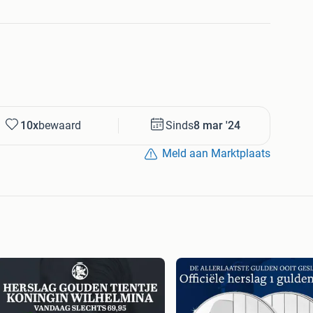
10x
bewaard
Sinds
8 mar '24
Meld aan Marktplaats