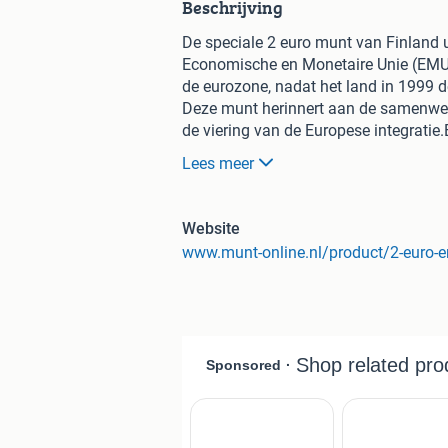
Beschrijving
De speciale 2 euro munt van Finland 
Economische en Monetaire Unie (EMU).
de eurozone, nadat het land in 1999 
Deze munt herinnert aan de samenwerki
de viering van de Europese integratie.
mag jaarlijks twee herdenkingsmunte
Lees meer
van de gewone twee euro munten is he
de twee euro munt mag als herdenking
wettig betaalmiddel; ze kunnen als 
Website
geaccepteerd.Uw 2 euro munt wordt 
certificaat van echtheid.