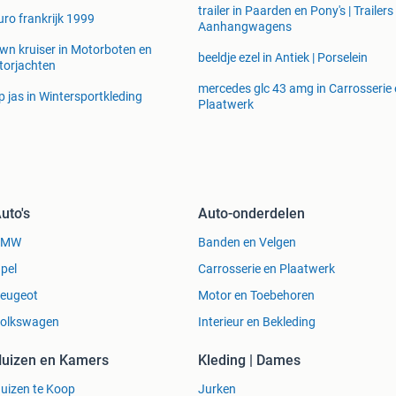
trailer in Paarden en Pony's | Trailers
uro frankrijk 1999
Aanhangwagens
wn kruiser in Motorboten en
beeldje ezel in Antiek | Porselein
orjachten
mercedes glc 43 amg in Carrosserie
 jas in Wintersportkleding
Plaatwerk
uto's
Auto-onderdelen
BMW
Banden en Velgen
pel
Carrosserie en Plaatwerk
eugeot
Motor en Toebehoren
olkswagen
Interieur en Bekleding
uizen en Kamers
Kleding | Dames
uizen te Koop
Jurken