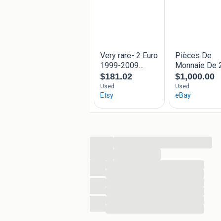
...
...
...
...
...
...
...
...