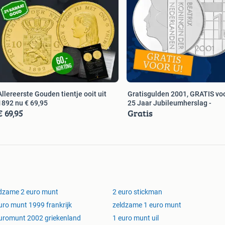
Allereerste Gouden tientje ooit uit
Gratisgulden 2001, GRATIS voo
1892 nu € 69,95
25 Jaar Jubileumherslag -
€ 69,95
Gratis
dzame 2 euro munt
2 euro stickman
uro munt 1999 frankrijk
zeldzame 1 euro munt
uromunt 2002 griekenland
1 euro munt uil