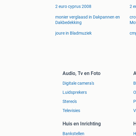
2 euro cyprus 2008
2 e
monier verglaasd in Dakpannen en
cro
Dakbedekking
Mot
joure in Bladmuziek
cmp
Audio, Tv en Foto
A
Digitale camera's
Luidsprekers
O
Stereo's
P
Televisies
V
Huis en Inrichting
H
Bankstellen
H