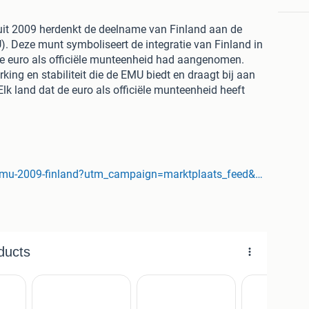
uit 2009 herdenkt de deelname van Finland aan de
 Deze munt symboliseert de integratie van Finland in
de euro als officiële munteenheid had aangenomen.
ng en stabiliteit die de EMU biedt en draagt bij aan
Elk land dat de euro als officiële munteenheid heeft
n uitgeven. Wat deze herdenkingsmunten onderscheid
t herdenkingsonderwerp op de nationale zijde. Alleen
smunt gebruikt worden. Ze zijn in het hele eurogebied
gewone euromunten worden gebruikt en moeten worden
geleverd in beschermende capsule met een algemeen
www.munt-online.nl/product/2-euro-emu-2009-finland?utm_campaign=marktplaats_feed&utm_content=&utm_source=marktplaats&utm_medium=cpc&utm_term=1320-eur2-0185