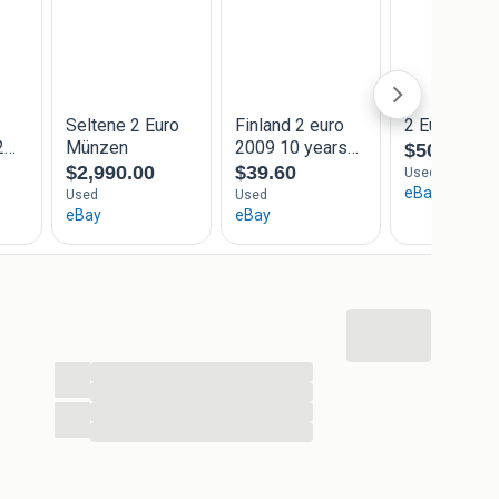
...
...
...
...