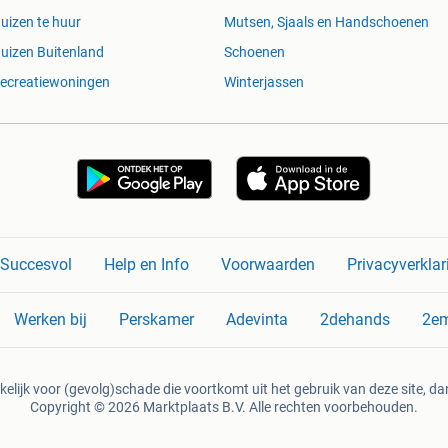
uizen te huur
Mutsen, Sjaals en Handschoenen
uizen Buitenland
Schoenen
ecreatiewoningen
Winterjassen
n Succesvol
Help en Info
Voorwaarden
Privacyverklar
Werken bij
Perskamer
Adevinta
2dehands
2e
kelijk voor (gevolg)schade die voortkomt uit het gebruik van deze site, dan
Copyright © 2026 Marktplaats B.V. Alle rechten voorbehouden.