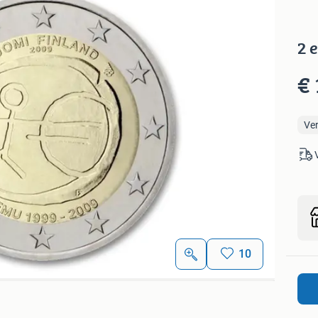
2 
€ 
Ve
10