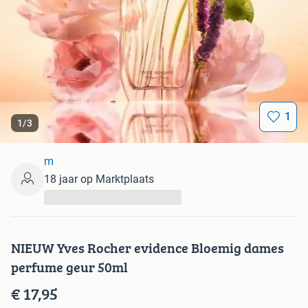
1
1
/
3
m
18 jaar op Marktplaats
...
NIEUW Yves Rocher evidence Bloemig dames
perfume geur 50ml
€ 17,95