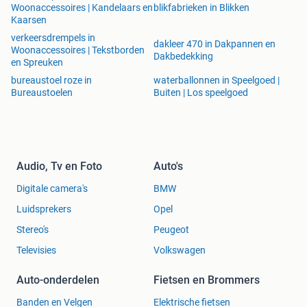
Woonaccessoires | Kandelaars en
blikfabrieken in Blikken
Kaarsen
verkeersdrempels in
dakleer 470 in Dakpannen en
Woonaccessoires | Tekstborden
Dakbedekking
en Spreuken
bureaustoel roze in
waterballonnen in Speelgoed |
Bureaustoelen
Buiten | Los speelgoed
Audio, Tv en Foto
Auto's
Digitale camera's
BMW
Luidsprekers
Opel
Stereo's
Peugeot
Televisies
Volkswagen
Auto-onderdelen
Fietsen en Brommers
Banden en Velgen
Elektrische fietsen