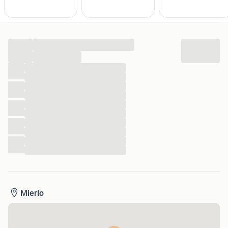
verzending binnen Nederland geldt een tarief van €7,25
voor pakketten tot 10 kg. Bekijk ook mijn andere
advertenties om eventuele verzendkosten te besparen.
...
...
...
...
...
...
...
...
...
...
...
...
Mierlo