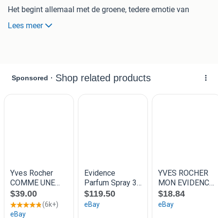
Het begint allemaal met de groene, tedere emotie van
ietwat gekneusd viooltjesblad, waarna roos, jasmijn en
Lees meer
wilde lelietjes-van-dalen ongedwongen tot bloei komen in
een liefkozend en ultiem vrouwelijk hart van bloemige
accenten. Het geheel vlijt zich in de kalmte van de
schaduw neer op een zacht bedje van mos en patchoeli.
Ervaar het gevoel van lieflijke harmonie, en geniet van dit
bijzondere moment.
Geurfamilie:
Bloemig groen, chypreachtig
Topnoot:
rabarber
Middennoot:
roos, wilde lelietjes-van-dalen
Basisnoot:
patchoeli, mos, muskus
Essentiële oliën van patchoeli, bergamot, petitgrain,
absolues van roos en jasmijn.
De foto's maken integraal deel uit van de beschrijving. Voor