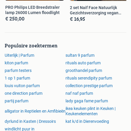
PRO Philips LED Breedstraler
2 set Naif Face Natuurlijk
lamp 26000 Lumen floodlight
Gezichtsverzorging vegan
€ 250,00
€ 16,95
skincare
Populaire zoektermen
Uiterlijk | Parfum
sultan 9 parfum
kiton parfum
rituals auto parfum
parfum testers
groothandel parfum
1 op 1 parfum
rituals serendipity parfum
louis vuiton parfum
collection prestige parfum
one direction parfum
naf naf parfum
partij parfum
lady gaga fame parfum
ikea keuken plint in Keuken |
alligator in Reptielen en Amfibieën
Keukenelementen
dyrlund in Kasten | Dressoirs
kat k/d in Dierenvoeding
windlicht puur in