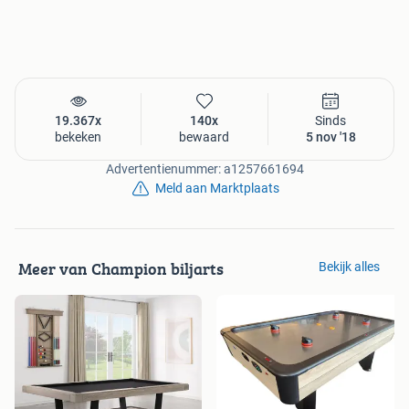
hoogwaardige laminaat top
• word geleverd met 2 goede TopTable wedstrijd balletjes
NIEUW
Voetbaltafel TopTable Competition Blck
voor
€279,90
(foto 8, 9)
TOPPER! Stoere zware mat zwarte voetbaltafel met een
forse body en 4 stevige poten.
19.367x
140x
Sinds
bekeken
bewaard
5 nov '18
Alle buitenzijdes zijn voorzien van een sterke PVC
matzwarte toplaag fraai gecombineerd met een grijs
Advertentienummer: a1257661694
speelveld met zwarte lijnen wat de stoere looks compleet
Meld aan Marktplaats
maakt voor veel gezellige potjes samen.
Het speelveld is voorzien van omhooglopende hoeken
zodat de daar niet stil komt te liggen. Deze voetbaltafel
weegt 50kg wat een mooi gewicht is voor een fanatieke
Meer van Champion biljarts
Bekijk alles
ronde met 4 volwassenen en niet te zwaar dat de stangen
te snel krom getrokken worden. De sterke doorlopende
16mm dikke metalen stangen lopen lekker soepel in
kogellagers en zijn voorzien van fijn in de hand liggende
handvaten. Alles zit met bouten/moeren vast (niets
gegoten) zodat alles vervangbaar is.
Zo bent u verzekerd
van een lange levensduur. ... Dus een absolute aanrader!