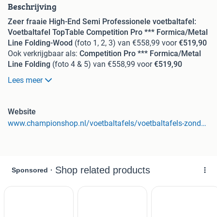
Beschrijving
Zeer fraaie High-End Semi Professionele voetbaltafel:
Voetbaltafel TopTable Competition Pro *** Formica/Metal
Line Folding-Wood
(foto 1, 2, 3) van €558,99 voor
€519,90
Ook verkrijgbaar als:
Competition Pro *** Formica/Metal
Line Folding
(foto 4 & 5) van €558,99 voor
€519,90
Of met gegoten poppen:
Voetbaltafel TopTable
Lees meer
Competition Pro *** Formica/Metal Line/Molded players,
Blck
(foto 6 & 7) van €570,- voor
€569,90
*Alle uitvoeringen ook verkrijgbaar als vast model.
Website
Deze handige inklapbare High-End Semi Professionele
www.championshop.nl/voetbaltafels/voetbaltafels-zonder-muntinworp/?utm_source=marktplaats&utm_medium=cpc&utm_campaign=toptable_prof_voetbaltafels
voetbaltafel gaat wel erg prettig met uw ruimte om. In
een handomdraai neer te zetten of volledig en *compact
in te klappen en aan de kant te zetten (zie voorbeeld foto
3). Met deze stoere warme Hout print Formica is dit
absoluut een sieraad in de ruimte.
Er worden zowel
“Handgreep bouten”
als de
“Reguliere
bouten”
mee geleverd zodat u kunt kiezen voor het gemak
dat er geen gereedschap nodig is of dat u enkel het
meegeleverde inbussleutel gebruikt bij het in/uit klappen.