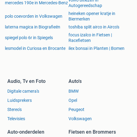
volvo uitlezen in
mercedes 190e in Mercedes-Benz
tussen de poten voor extra stevigheid en luxe chromen
Autogereedschap
levellers
waarmee u de hoogte kunt variëren en waterpas
heineken opener kratje in
polo coevorden in Volkswagen
kunt stellen.
Uiteraard compleet met scoretellers
.
Dit is
Biermerken
een echte zware volwassen voetbaltafel voor fanatiek
laterna magica in Biografieën
toshiba split airco in Airco's
spel. Desgewenst met chromen drink caps (aangeven bij
focus izalco in Fietsen |
opmerkingen).
spiegel polo 6r in Spiegels
Racefietsen
Specificaties:
lesmodel in Curiosa en Brocante
ilex bonsai in Planten | Bomen
buitenmaat: 77,5x142,5x87cm (BxLxH),
speelmaat: 118x68cm,
verpakkingsmaat 140x76x20
gewicht: 45kg
Audio, Tv en Foto
Auto's
compleet met 3 balletjes 36mm black&white.
Digitale camera's
BMW
Voetbaltafel TopTable Competition Wood
(Foto 11, 12)
Luidsprekers
Opel
van €355,00 voor €349,90
Zware voetbaltafel met stoere houtprint met vervangbare
Stereo's
Peugeot
onderdelen. Zware 16mm hardstalen verchroomde
Televisies
Volkswagen
stangen
welke soepel lopen met rubberen stootbumpers,
speelveld is voorzien van een fraaie grasprint welke in
Auto-onderdelen
Fietsen en Brommers
de
hoeken omhoogloopt zodat de bal niet stil komt te