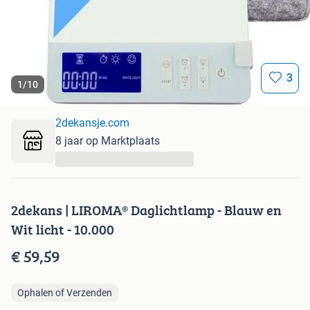
3
1
/
10
2dekansje.com
8 jaar op Marktplaats
...
2dekans | LIROMA® Daglichtlamp - Blauw en
Wit licht - 10.000
€ 59,59
Ophalen of Verzenden