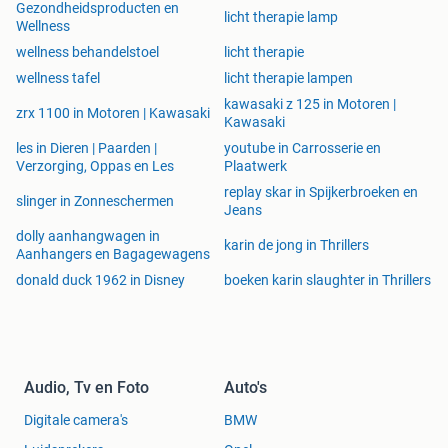
Gezondheidsproducten en
licht therapie lamp
kleur van de lamp aan te passen. Daarnaast kun je de
Wellness
timer instellen en ontdekken wat het beste voor jou werkt.
wellness behandelstoel
licht therapie
Geverifieerd door experts
wellness tafel
licht therapie lampen
De Liroma daglichtlampen zijn grondig getest en
kawasaki z 125 in Motoren |
zorgvuldig gekozen door experts en huisartsen. De
zrx 1100 in Motoren | Kawasaki
Kawasaki
effectiviteit van onze producten is wetenschappelijk
les in Dieren | Paarden |
youtube in Carrosserie en
onderbouwd, UV-vrij en volledig veilig voor de huid.
Verzorging, Oppas en Les
Plaatwerk
Kenmerken
replay skar in Spijkerbroeken en
slinger in Zonneschermen
Jeans
Inhoud van de verpakking; 1x LED daglichtlamp, 1x
gebruikershandleiding, 1x oplaadkabel
dolly aanhangwagen in
karin de jong in Thrillers
Aanhangers en Bagagewagens
Product; Liroma® daglichtlamp
Aantal LED lampen; 180
donald duck 1962 in Disney
boeken karin slaughter in Thrillers
Merk; Liroma®
Kleurtemperatuur; wit en blauw
Kleur; wit
Spanning; 12V
Audio, Tv en Foto
Auto's
Gewicht; 0,5 kg
Lichtbron; LED
Digitale camera's
BMW
Helderheidsinstellingen; 6