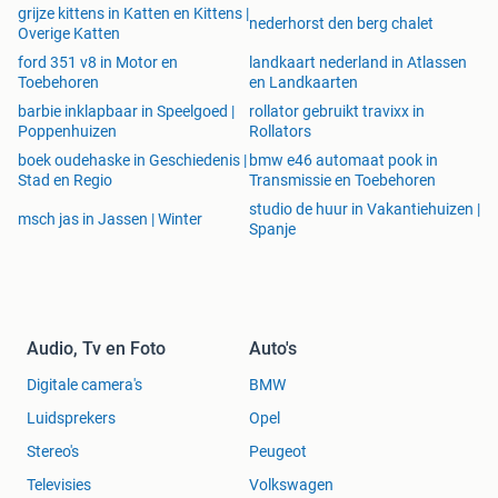
grijze kittens in Katten en Kittens |
nederhorst den berg chalet
Overige Katten
ford 351 v8 in Motor en
landkaart nederland in Atlassen
Toebehoren
en Landkaarten
barbie inklapbaar in Speelgoed |
rollator gebruikt travixx in
Poppenhuizen
Rollators
boek oudehaske in Geschiedenis |
bmw e46 automaat pook in
Stad en Regio
Transmissie en Toebehoren
studio de huur in Vakantiehuizen |
msch jas in Jassen | Winter
Spanje
Audio, Tv en Foto
Auto's
Digitale camera's
BMW
Luidsprekers
Opel
Stereo's
Peugeot
Televisies
Volkswagen