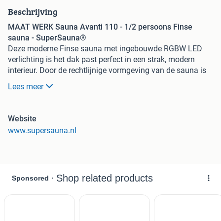
Beschrijving
MAAT WERK Sauna Avanti 110 - 1/2 persoons Finse
sauna - SuperSauna®
Deze moderne Finse sauna met ingebouwde RGBW LED
verlichting is het dak past perfect in een strak, modern
interieur. Door de rechtlijnige vormgeving van de sauna is
deze zowel als vrijstaande variant als als inbouwvariant
Lees meer
geschikt. De ingebouwde verlichting met kleurentherapie
zorgt voor ultieme ontspanning. De binnenkant van de S-
Line Avanti is gemaakt van Europees Espen profielen. De
Website
bank en rugsteun is gemaakt van Thermo Espen, deze
www.supersauna.nl
heeft ook een antibacteriële werking. Door de compacte
afmetingen is deze sauna eenvoudig te installeren in kleine
ruimtes en heb je voor de aansluiting slechts twee normale
(230 V) stopcontacten nodig.
Kenmerken van deze Finse sauna
Compacte traditionele Finse sauna voor thuis
Moderne uitstraling van Europees Espen hout
Incl. LED-kleurenverlichting