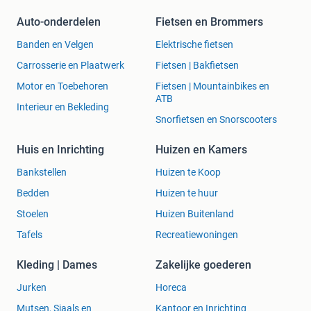
Auto-onderdelen
Fietsen en Brommers
Banden en Velgen
Elektrische fietsen
Carrosserie en Plaatwerk
Fietsen | Bakfietsen
Motor en Toebehoren
Fietsen | Mountainbikes en
ATB
Interieur en Bekleding
Snorfietsen en Snorscooters
Huis en Inrichting
Huizen en Kamers
Bankstellen
Huizen te Koop
Bedden
Huizen te huur
Stoelen
Huizen Buitenland
Tafels
Recreatiewoningen
Kleding | Dames
Zakelijke goederen
Jurken
Horeca
Mutsen, Sjaals en
Kantoor en Inrichting