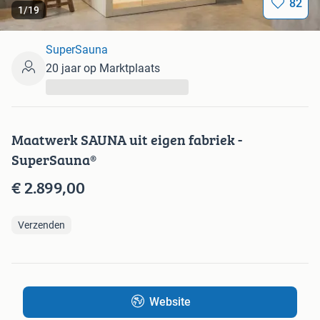
82
1
/
19
SuperSauna
20 jaar op Marktplaats
...
Maatwerk SAUNA uit eigen fabriek -
SuperSauna®
€ 2.899,00
Verzenden
Website