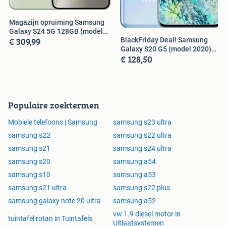
Magazijn opruiming Samsung
Galaxy S24 5G 128GB (model
€ 309,99
BlackFriday Deal! Samsung
20...
Galaxy S20 G5 (model 2020)
€ 128,50
128...
Populaire zoektermen
Mobiele telefoons | Samsung
samsung s23 ultra
samsung s22
samsung s22 ultra
samsung s21
samsung s24 ultra
samsung s20
samsung a54
samsung s10
samsung a53
samsung s21 ultra
samsung s22 plus
samsung galaxy note 20 ultra
samsung a52
vw 1.9 diesel motor in
tuintafel rotan in Tuintafels
Uitlaatsystemen