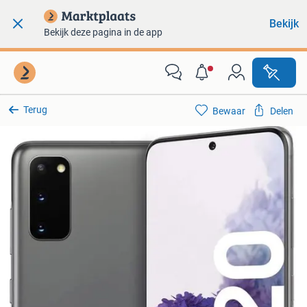
Bekijk
Bekijk deze pagina in de app
Terug
Bewaar
Delen