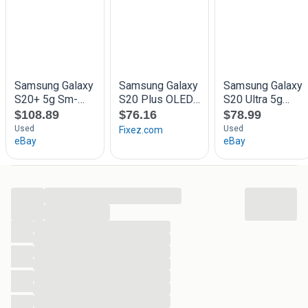
vinden. Afhalen is mogelijk op afspraak in Zuidland nadat
u een bestelling heeft geplaatst via onze webshop. Uw
bestelling laten thuisbezorgen is mogelijk met PostNL of
DPD. Betalen kan achteraf of in 3 delen via iDeal-in-3,
Riverty of Klarna. Maar ook iDeal, Bancontact of Creditcard
is mogelijk. Ga naar onze website voor nog meer
informatie of plaats er direct uw afhaal of thuisbezorgd
bestelling. Klik op
https://www.computerwinkelnissewaard.nl
...
...
...
...
...
...
...
...
...