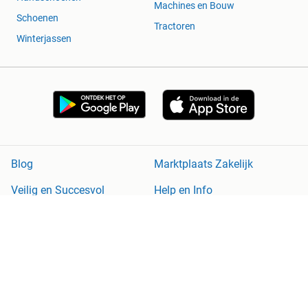
Machines en Bouw
Schoenen
Tractoren
Winterjassen
Blog
Marktplaats Zakelijk
Veilig en Succesvol
Help en Info
Voorwaarden
Privacyverklaring
Cookiebeleid
Privacyvoorkeuren
Over Marktplaats
Werken bij
Perskamer
Adevinta