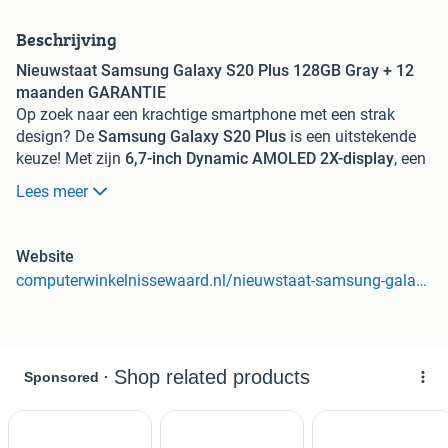
Beschrijving
Nieuwstaat Samsung Galaxy S20 Plus 128GB Gray + 12
maanden GARANTIE
Op zoek naar een krachtige smartphone met een strak
design? De
Samsung Galaxy S20 Plus
is een uitstekende
keuze! Met zijn
6,7-inch Dynamic AMOLED 2X-display
, een
120Hz verversingssnelheid
en een
Exynos 990-processor
,
Lees meer
biedt deze telefoon een soepele en indrukwekkende
gebruikerservaring.
Dankzij de
drievoudige camera
maak je haarscherpe foto's
Website
en video's, terwijl de
5G-connectiviteit
zorgt voor
computerwinkelnissewaard.nl/nieuwstaat-samsung-galaxy-s20-plus-128gb-gray-12-maanden-garantie
razendsnelle internetverbindingen
Aanbiedingen die wij op Marktplaats.nl weergeven zijn
direct te bestellen in onze webshop. Actuele prijzen en
beschikbaarheid bekijkt u in onze webshop. Varianten en
aanpassingen aan producten kunt u ook in onze webshop