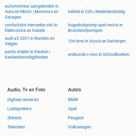
automonteur aangeboden in
Auto en Motor | Monteurs en
hekkel in Cd's | Nederlandstalig
Garages
contactslot mercedes vito in
hogedrukpomp opel vectra in
Elektronica en Kabels
Brandstofpompen
audi a3 2021 in Banden en
10s bms in Accu's en Batterijen
Velgen
pasta snijder in Keuken |
wiskunde c vwo in Schoolboeken
Keukenbenodigdheden
Audio, Tv en Foto
Auto's
Digitale camera's
BMW
Luidsprekers
Opel
Stereo's
Peugeot
Televisies
Volkswagen