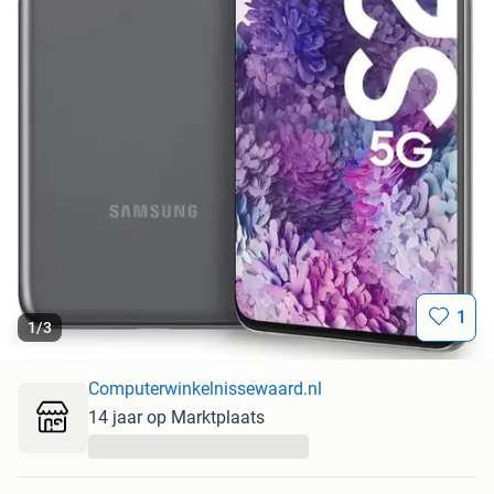
1
1
/
3
Computerwinkelnissewaard.nl
14 jaar op Marktplaats
...