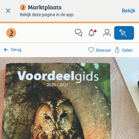
Bekijk
Bekijk deze pagina in de app
Terug
Bewaar
Delen