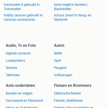
tuinstoelen 6 gebruikt in
bank meijel in Banken |
Tuinstoelen
Bankstellen
hobby caravan gebruikt in
schuur zwart in Hang- en
Caravan accessoires
Sluitwerk
Audio, Tv en Foto
Auto's
Digitale camera's
BMW
Luidsprekers
Opel
Stereo's
Peugeot
Televisies
Volkswagen
Auto-onderdelen
Fietsen en Brommers
Banden en Velgen
Elektrische fietsen
Carrosserie en Plaatwerk
Fietsen | Bakfietsen
Motor en Toebehoren
Fietsen | Mountainbikes en