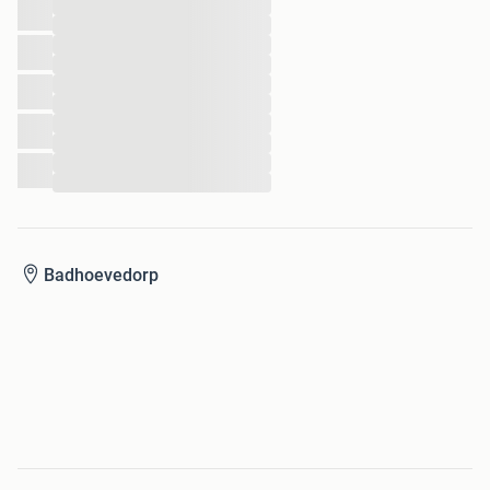
...
...
...
...
...
...
...
...
...
...
Badhoevedorp