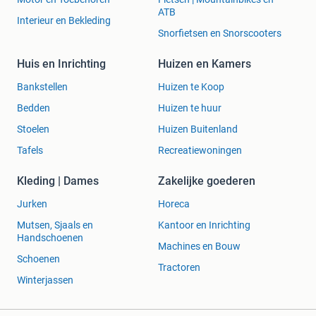
ATB
Interieur en Bekleding
Snorfietsen en Snorscooters
Huis en Inrichting
Huizen en Kamers
Bankstellen
Huizen te Koop
Bedden
Huizen te huur
Stoelen
Huizen Buitenland
Tafels
Recreatiewoningen
Kleding | Dames
Zakelijke goederen
Jurken
Horeca
Mutsen, Sjaals en
Kantoor en Inrichting
Handschoenen
Machines en Bouw
Schoenen
Tractoren
Winterjassen