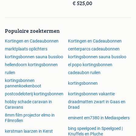
€ 525,00
Populaire zoektermen
Kortingen en Cadeaubonnen
Kortingen en Cadeaubonnen
marktplaats oplichters
centerparcs cadeaubonnen
kortingsbonnen sauna bussloo
kortingsbonnen sauna bussloo
hellendoorn kortingsbonnen
el popo kortingsbonnen
ruilen
cadeaubon ruilen
kortingsbonnen
kortingsbonnen
pannenkoekenboot
postcodeloterij kortingsbonnen
kortingsbonnen vakantie
hobby schade caravan in
draadmatten zwart in Gaas en
Caravans
Draad
8mm film projector elmo in
eminent em7380 in Mediaspelers
Filmrollen
bing speelgoed in Speelgoed |
kerstman laarzen in Kerst
Knuffels en Pluche