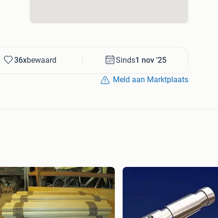
36x
bewaard
Sinds
1 nov '25
Meld aan Marktplaats