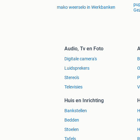
pup
mako weerselo in Werkbanken
Ge
Audio, Tv en Foto
A
Digitale camera's
Luidsprekers
O
Stereo's
P
Televisies
V
Huis en Inrichting
H
Bankstellen
H
Bedden
H
Stoelen
H
Tafels
R