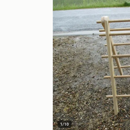
1
/
10