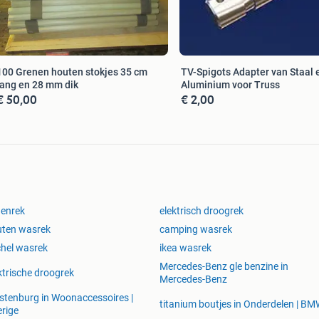
TV-Spigots Adapter van Staal 
100 Grenen houten stokjes 35 cm
Aluminium voor Truss
lang en 28 mm dik
€ 2,00
€ 50,00
nenrek
elektrisch droogrek
uten wasrek
camping wasrek
hel wasrek
ikea wasrek
Mercedes-Benz gle benzine in
ktrische droogrek
Mercedes-Benz
stenburg in Woonaccessoires |
titanium boutjes in Onderdelen | B
rige