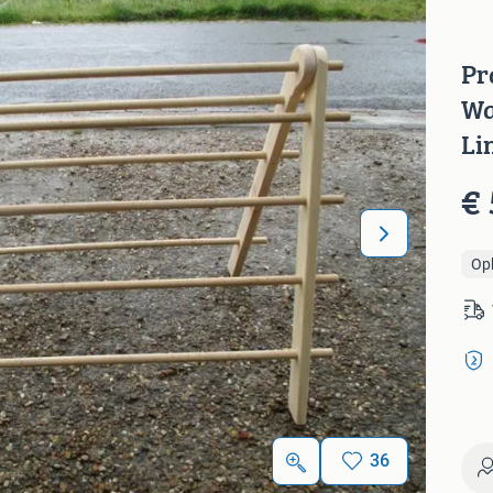
Pr
Wa
Li
€ 
Op
36