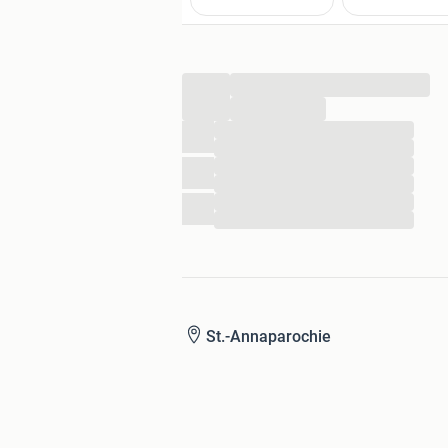
...
...
...
...
...
...
...
...
St.-Annaparochie