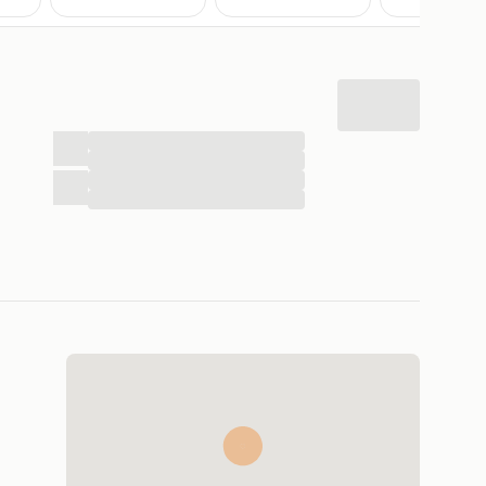
...
...
...
...