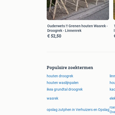
Ouderwets !! Grenen houten Wasrek -
Droogrek - Linnenrek
€ 52,50
Populaire zoektermen
houten droogrek
lin
houten waslijnpalen
ho
ikea grundtal droogrek
kac
wasrek
ele
roe
opslag zutphen in Verhuizers en Opslag
Ove