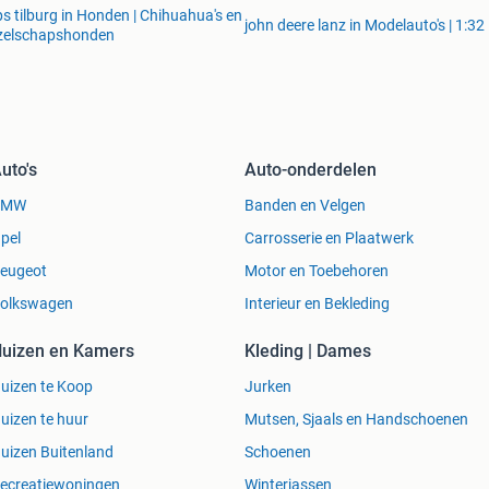
s tilburg in Honden | Chihuahua's en
john deere lanz in Modelauto's | 1:32
zelschapshonden
uto's
Auto-onderdelen
BMW
Banden en Velgen
pel
Carrosserie en Plaatwerk
eugeot
Motor en Toebehoren
olkswagen
Interieur en Bekleding
uizen en Kamers
Kleding | Dames
uizen te Koop
Jurken
uizen te huur
Mutsen, Sjaals en Handschoenen
uizen Buitenland
Schoenen
ecreatiewoningen
Winterjassen