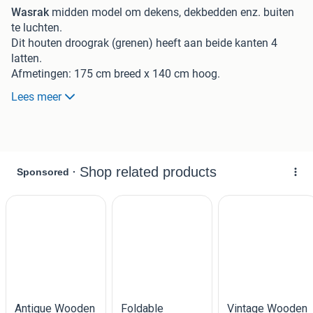
Wasrak
midden model om dekens, dekbedden enz. buiten
te luchten.
Dit houten droograk (grenen) heeft aan beide kanten 4
latten.
Afmetingen: 175 cm breed x 140 cm hoog.
Lees meer
Prijs € 132,50
Eenvoudig in elkaar te zetten.
Wasrak
groot model om dekens, dekbedden enz. buiten te
luchten. Ook geschikt voor paardendekens enz.
Dit houten droograk heeft aan beide kanten 5 latten.
Afmetingen: 200 cm breed x 170 cm hoog.
Prijs € 179,50
Wordt blank dus
ongeverft
geleverd.
Handelsonderneming Zeinstra bv