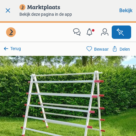
Bekijk
Bekijk deze pagina in de app
Terug
Bewaar
Delen