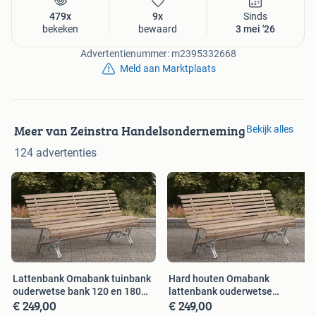
479x
9x
Sinds
bekeken
bewaard
3 mei '26
Advertentienummer: m2395332668
Meld aan Marktplaats
Meer van Zeinstra Handelsonderneming
Bekijk alles
124 advertenties
Lattenbank Omabank tuinbank
Hard houten Omabank
ouderwetse bank 120 en 180
lattenbank ouderwetse
€ 249,00
€ 249,00
cm
tuinbank bank