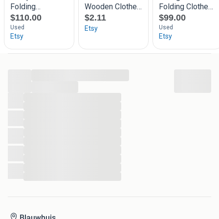
Jacobidyk 11
8615 LS Blauwhuis
Of ga naar de Zeinstra webshop
Tel 0515 - 57 9838
...
Zie ook onze andere advertentie's
...
...
...
...
...
...
...
...
...
...
...
Blauwhuis