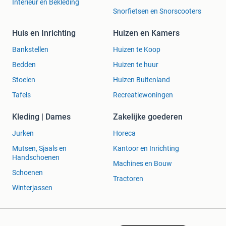
Interieur en Bekleding
Snorfietsen en Snorscooters
Huis en Inrichting
Huizen en Kamers
Bankstellen
Huizen te Koop
Bedden
Huizen te huur
Stoelen
Huizen Buitenland
Tafels
Recreatiewoningen
Kleding | Dames
Zakelijke goederen
Jurken
Horeca
Mutsen, Sjaals en
Kantoor en Inrichting
Handschoenen
Machines en Bouw
Schoenen
Tractoren
Winterjassen