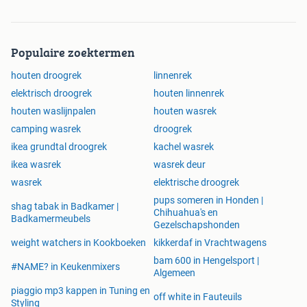
Populaire zoektermen
houten droogrek
linnenrek
elektrisch droogrek
houten linnenrek
houten waslijnpalen
houten wasrek
camping wasrek
droogrek
ikea grundtal droogrek
kachel wasrek
ikea wasrek
wasrek deur
wasrek
elektrische droogrek
pups someren in Honden |
shag tabak in Badkamer |
Chihuahua's en
Badkamermeubels
Gezelschapshonden
weight watchers in Kookboeken
kikkerdaf in Vrachtwagens
bam 600 in Hengelsport |
#NAME? in Keukenmixers
Algemeen
piaggio mp3 kappen in Tuning en
off white in Fauteuils
Styling