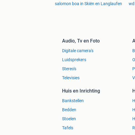
salomon boa in Skiën en Langlaufen
wd 
Audio, Tv en Foto
A
Digitale camera's
Luidsprekers
O
Stereo's
P
Televisies
V
Huis en Inrichting
H
Bankstellen
H
Bedden
H
Stoelen
H
Tafels
R