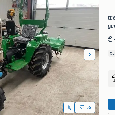
tr
gr
€ 
Op
56