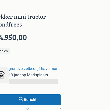
ekker mini tractor
ondfrees
4.950,00
halen
grondverzetbedrijf havermans
19 jaar op Marktplaats
...
Bericht