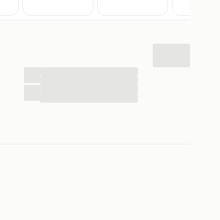
...
...
...
...