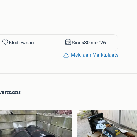
56x
bewaard
Sinds
30 apr '26
Meld aan Marktplaats
avermans