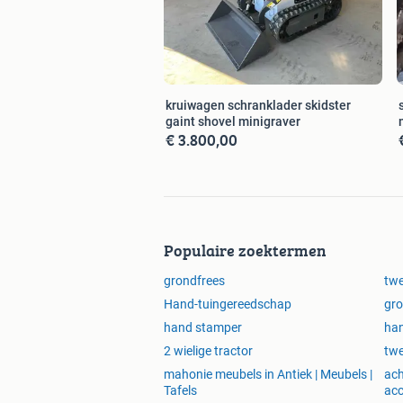
kruiwagen schranklader skidster
gaint shovel minigraver
€ 3.800,00
Populaire zoektermen
grondfrees
twe
Hand-tuingereedschap
gro
hand stamper
ha
2 wielige tractor
twe
mahonie meubels in Antiek | Meubels |
ach
Tafels
acc