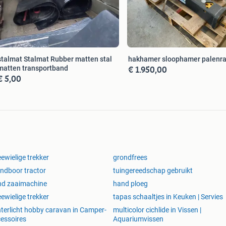
stalmat Stalmat Rubber matten stal
hakhamer sloophamer palen
€ 1.950,00
matten transportband
€ 5,00
ewielige trekker
grondfrees
ndboor tractor
tuingereedschap gebruikt
nd zaaimachine
hand ploeg
ewielige trekker
tapas schaaltjes in Keuken | Servies
terlicht hobby caravan in Camper-
multicolor cichlide in Vissen |
essoires
Aquariumvissen