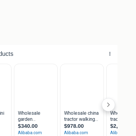
6.30uur. Zat van 8.00 tot 12.00 uur. Uitgezonderd zon
ker grondfrees