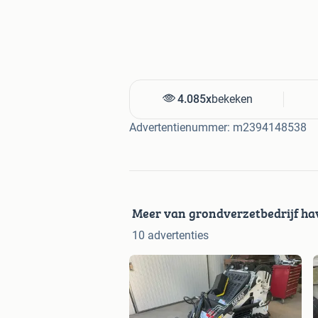
4.085x
bekeken
Advertentienummer: m2394148538
Meer van grondverzetbedrijf h
10 advertenties