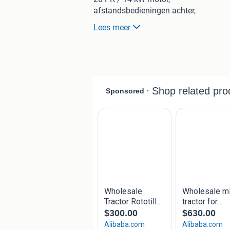
afstandsbedieningen achter,
540/750 PTO,
Lees meer
3-punts hefinrichting,
roterende frees,
5,5/65-11 voorbanden,
8,50/75-13 achterbanden
Vraagprijs € 5100.-
We zijn open van ma/vr van 7.30 tot 1
en feestdagen.
Kantoor; 0168-482401
Adres Molendijk 1b Lage zwaluwe
trefwoorden; Kubota mini tractor trek