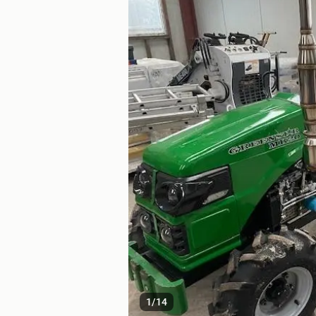
1
/
14