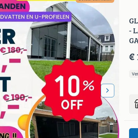
G
- 
GA
€
Ve