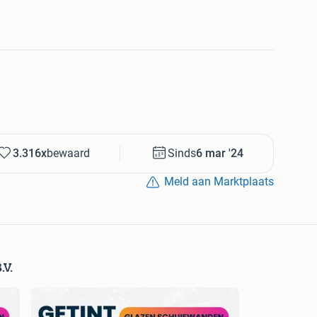
3.316x
bewaard
Sinds
6 mar '24
Meld aan Marktplaats
x.1 week mogelijk!
V.