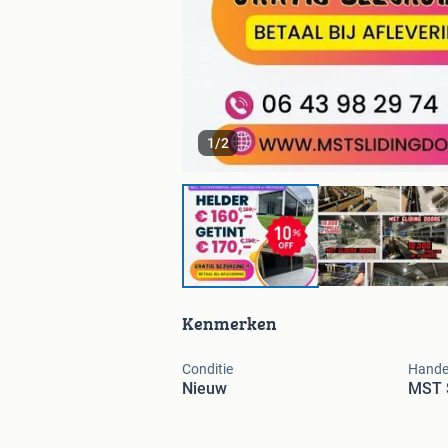
1
/
2
Kenmerken
Conditie
Hande
Nieuw
MST S