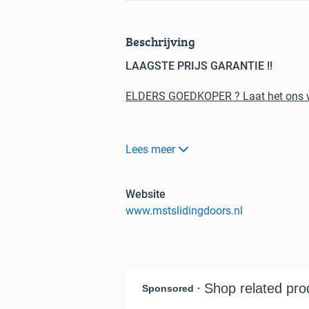
Beschrijving
LAAGSTE PRIJS GARANTIE !!
ELDERS GOEDKOPER ? Laat het ons wet
Lees meer
100% LAAGSTE PRIJS GARANTIE !! Ieder
Website
www.mstslidingdoors.nl
Glazen schuifwanden tegen groothande
BETAAL BIJ AFLEVERING VOOR DE DE
WINTER SALE !! Let op: op = op !!!