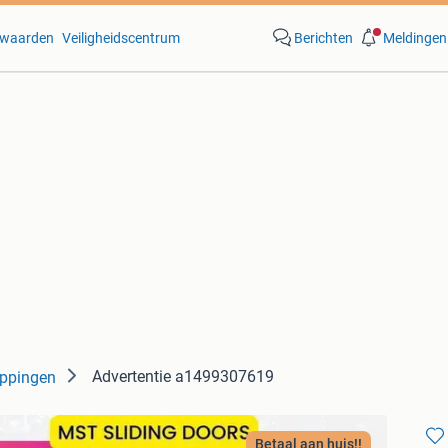
waarden
Veiligheidscentrum
Berichten
Meldingen
Advertentie a1499307619
ppingen
Betaal aan huis!!