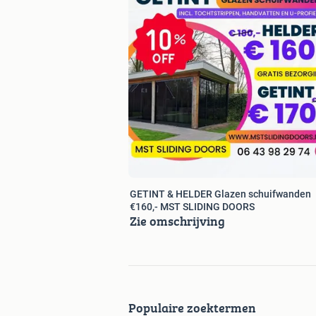
helder glas & getint glas verkrijgbaar!
Vraag eenvoudig en snel een vrijblijve
https:www.mstslidingdoors.nl/offert
0643982974
Bestellen via whatsapp is tevens moge
GETINT & HELDER Glazen schuifwanden
€160,- MST SLIDING DOORS
Zie omschrijving
Berichten via martplaats worden ook 
Direct vanuit eigen voorraad leverbaar 
Populaire zoektermen