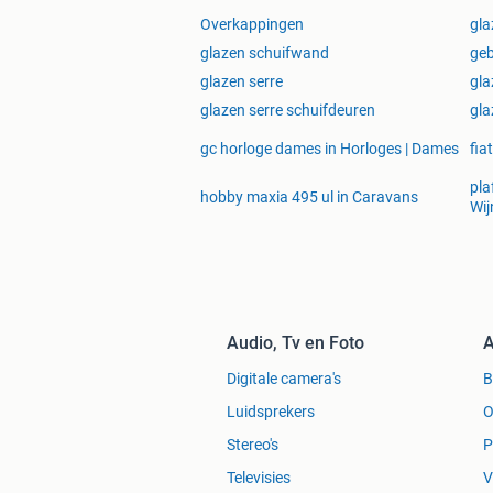
Overkappingen
gla
glazen schuifwand
geb
glazen serre
gla
glazen serre schuifdeuren
gla
gc horloge dames in Horloges | Dames
fia
pla
hobby maxia 495 ul in Caravans
Wij
Audio, Tv en Foto
A
Digitale camera's
Luidsprekers
O
Stereo's
P
Televisies
V