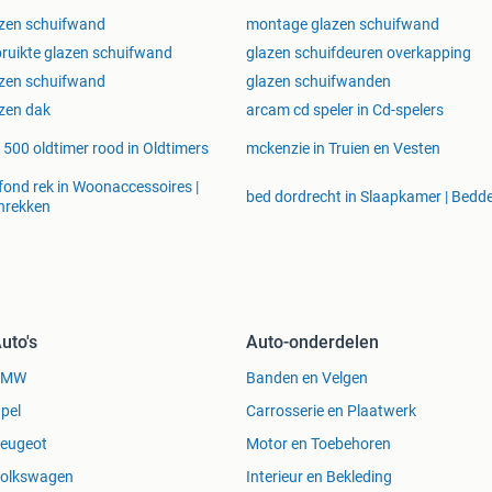
zen schuifwand
montage glazen schuifwand
ruikte glazen schuifwand
glazen schuifdeuren overkapping
zen schuifwand
glazen schuifwanden
zen dak
arcam cd speler in Cd-spelers
t 500 oldtimer rood in Oldtimers
mckenzie in Truien en Vesten
fond rek in Woonaccessoires |
bed dordrecht in Slaapkamer | Bedd
nrekken
uto's
Auto-onderdelen
BMW
Banden en Velgen
pel
Carrosserie en Plaatwerk
eugeot
Motor en Toebehoren
olkswagen
Interieur en Bekleding