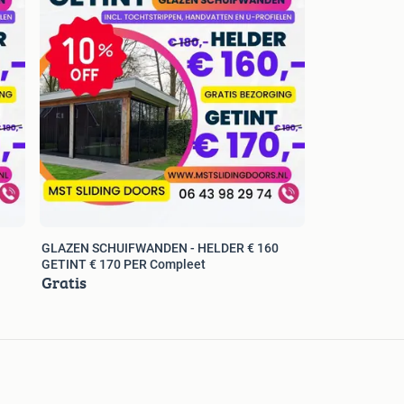
nde offerte aan via
e-aanvragen
lijk!
GLAZEN SCHUIFWANDEN - HELDER € 160
GETINT € 170 PER Compleet
Gratis
regelmatig gelezen en beantwoord.
!!