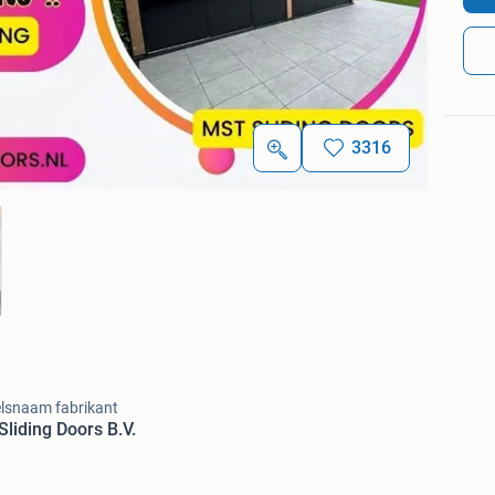
3316
lsnaam fabrikant
liding Doors B.V.