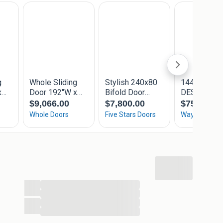
oorraad !
el/per meter Helder glas en € 170 per paneel/per
...
d panelen
...
...
...