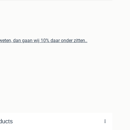
en, dan gaan wij 10% daar onder zitten..
een roept het, maar wij doen het !!
lprijzen !!
UR !!