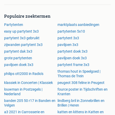
Populaire zoektermen
Partytenten
marktplaats aanbiedingen
easy up partytent 3x3
partytenten 5x10
partytent 3x3 gebruikt
partytent 3x3
zijwanden partytent 3x3
paviljoen 3x3
partytent dak 3x3
partytent doek 3x3
grote partytenten
paviljoen doek 3x3
paviljoen doek 3x3
partytent frame 3x3
thomas hout in Speelgoed |
philips ott2000 in Radio's
Thomas de Trein
klassiek in Concerten | Klassiek
peugeot 308 feline in Peugeot
louwman in Postzegels |
fource poster in Tijdschriften en
Nederland
Kranten
banden 205 50 r17 in Banden en
lindberg bril in Zonnebrillen en
Velgen
Brillen | Heren
a3 2021 in Carrosserie en
katten en kittens in Katten en