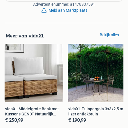
Advertentienummer: a1478937591
Meld aan Marktplaats
Meer van vidaXL
Bekijk alles
vidaXL Middelgrote Bank met
vidaXL Tuinpergola 3x3x2,5 m
Kussens GENDT Natuurlijk
ijzer antiekbruin
€ 250,99
€ 190,99
rattan