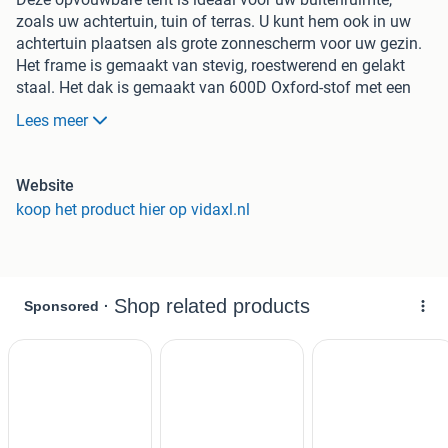
zoals uw achtertuin, tuin of terras. U kunt hem ook in uw
achtertuin plaatsen als grote zonnescherm voor uw gezin.
Het frame is gemaakt van stevig, roestwerend en gelakt
staal. Het dak is gemaakt van 600D Oxford-stof met een
PVC-coating, die water afstoot en bescherming biedt tegen
Lees meer
de elementen. Dankzij de sterke verbindingen is deze luifel
gebouwd om lang mee te gaan. De levering omvat 1 tent
en montageaccessoires. De montage is zeer eenvoudig en
Website
vereist geen speciaal gereedschap. LET OP: Dit product
koop het product hier op vidaxl.nl
mag NOOIT worden gebruikt bij slecht weer, zoals harde
wind, hevige regen, sneeuw, storm, enz.Let op: dit product
is niet geschikt als carport.
Kleur van het dekzeil: Blauw
Materiaal frame: Poedergecoat staal
Dakbedekkingsmateriaal: 220 g/m² polyester met
een waterafstotende PVC-coating.
Afmetingen: ca. 291 x 291 x 315 cm (L x B x H)
Beenhoogte: 2,35 m