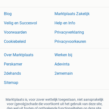
Blog
Marktplaats Zakelijk
Veilig en Succesvol
Help en Info
Voorwaarden
Privacyverklaring
Cookiebeleid
Privacyvoorkeuren
Over Marktplaats
Werken bij
Perskamer
Adevinta
2dehands
2ememain
Sitemap
Marktplaats is, voor zover wettelijk toegestaan, niet aansprakelijk
voor (gevolg)schade die voortkomt uit het gebruik van deze site,
dan wel uit fouten of ontbrekende functionaliteiten op deze site.