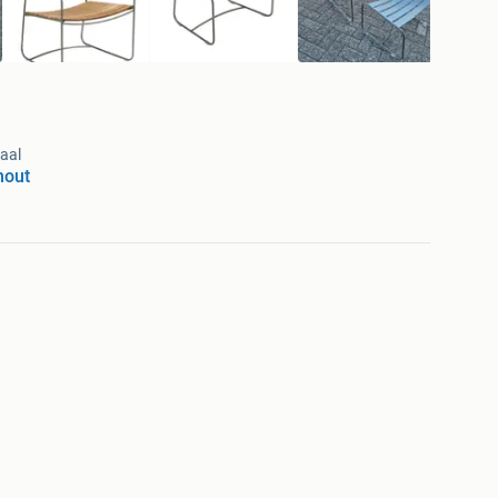
aal
hout