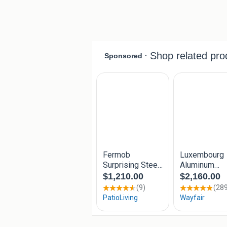
Voetenbank surprising
Kleur Rozemarijn
Prijs 594 euro stoel +voetenbank
2 sets samen 1100 euro
Laatste 2 sets direct beschikbaar