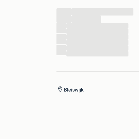
...
...
...
...
...
...
...
...
Bleiswijk