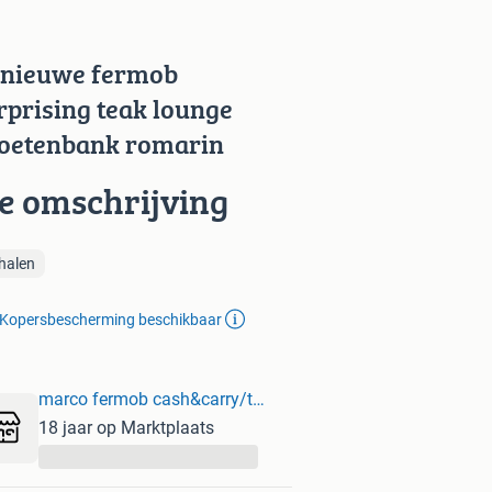
 nieuwe fermob
rprising teak lounge
oetenbank romarin
ie omschrijving
halen
Kopersbescherming beschikbaar
marco fermob cash&carry/to go
18 jaar op Marktplaats
...