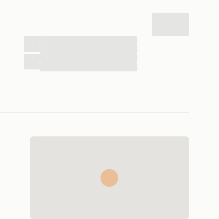
...
...
...
...