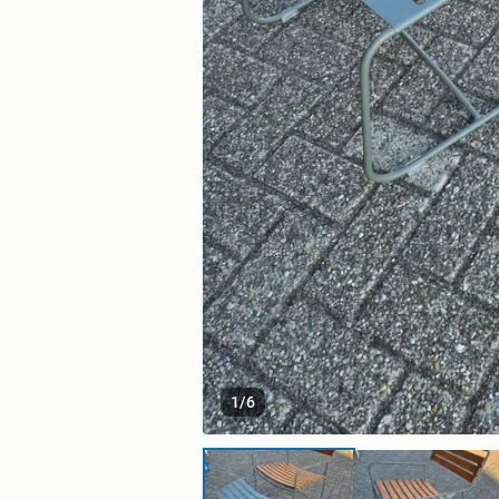
1
/
6