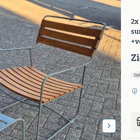
2x
su
+v
Z
Op