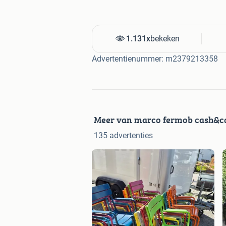
1.131x
bekeken
Advertentienummer: m2379213358
Meer van marco fermob cash&ca
135 advertenties