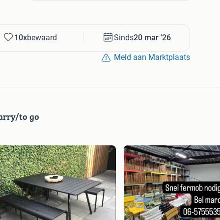
10x
bewaard
Sinds
20 mar '26
Meld aan Marktplaats
rry/to go