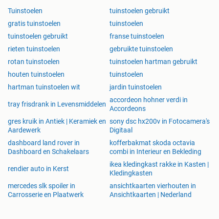
Tuinstoelen
tuinstoelen gebruikt
gratis tuinstoelen
tuinstoelen
tuinstoelen gebruikt
franse tuinstoelen
rieten tuinstoelen
gebruikte tuinstoelen
rotan tuinstoelen
tuinstoelen hartman gebruikt
houten tuinstoelen
tuinstoelen
hartman tuinstoelen wit
jardin tuinstoelen
accordeon hohner verdi in
tray frisdrank in Levensmiddelen
Accordeons
gres kruik in Antiek | Keramiek en
sony dsc hx200v in Fotocamera's
Aardewerk
Digitaal
dashboard land rover in
kofferbakmat skoda octavia
Dashboard en Schakelaars
combi in Interieur en Bekleding
ikea kledingkast rakke in Kasten |
rendier auto in Kerst
Kledingkasten
mercedes slk spoiler in
ansichtkaarten vierhouten in
Carrosserie en Plaatwerk
Ansichtkaarten | Nederland