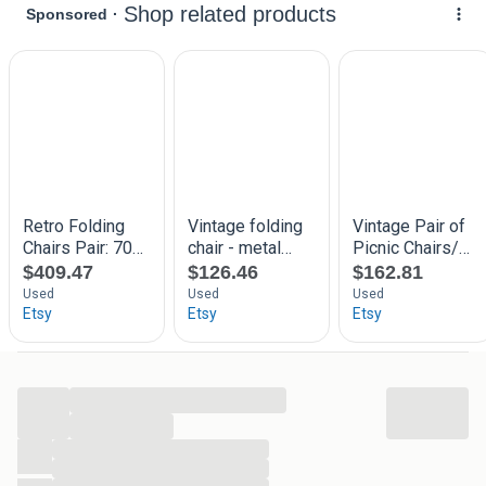
...
...
...
...