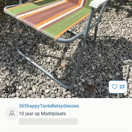
23
1
/
7
365happyTanteBetsydresses
10 jaar op Marktplaats
...