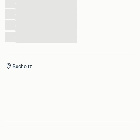
...
...
...
...
...
...
...
...
Bocholtz