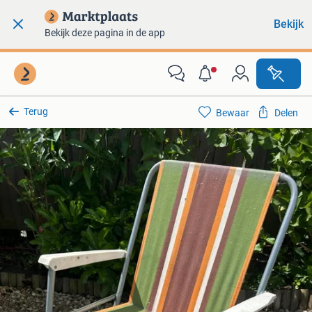
Bekijk
Bekijk deze pagina in de app
Terug
Bewaar
Delen