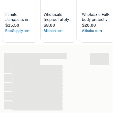
onze overzichtelijke webwinkel.
...
...
...
...
...
...
...
...
...
...
...
...