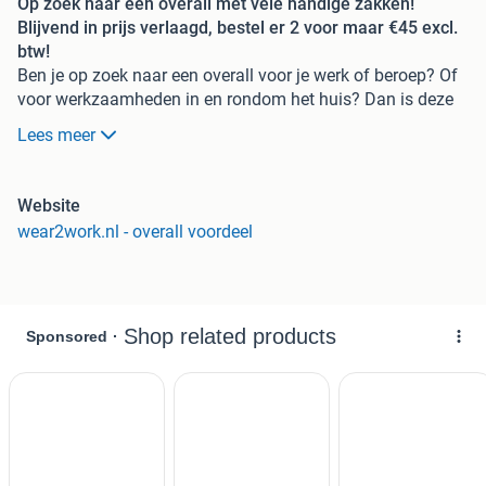
Op zoek naar een overall met vele handige zakken!
Blijvend in prijs verlaagd, bestel er 2 voor maar €45 excl.
btw!
Ben je op zoek naar een overall voor je werk of beroep? Of
voor werkzaamheden in en rondom het huis? Dan is deze
polyester/katoenen overall wat voor jou! Door de vele
Lees meer
handige zakken kan je gemakkelijk bij je gereedschap.
Daarnaast beschikt deze overall over een verstelbaar
elastiek in de rug. Deze overall beschermt je kleding en is
Website
uitstekend geschikt als klusoverall.
wear2work.nl - overall voordeel
Profiteer van het duovoordeel en bestel
2 overalls voor
maar € 45,- excl btw
Grotere aantallen? Nog betere prijzen!
Laten personaliseren met je bedrijfsnaam of logo? Je kan
direct online je bedrukkingen meebestellen!
Wear2work- De specialist in werkkleding en
werkschoenen.
Kom langs in onze winkel in Wijk bij Duurstede of kijk in