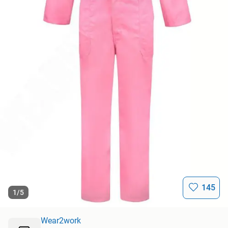
145
1
/
5
Wear2work