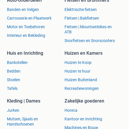
Auto-onderdelen
Fietsen en Brommers
Banden en Velgen
Elektrische fietsen
Carrosserie en Plaatwerk
Fietsen | Bakfietsen
Motor en Toebehoren
Fietsen | Mountainbikes en
ATB
Interieur en Bekleding
Snorfietsen en Snorscooters
Huis en Inrichting
Huizen en Kamers
Bankstellen
Huizen te Koop
Bedden
Huizen te huur
Stoelen
Huizen Buitenland
Tafels
Recreatiewoningen
Kleding | Dames
Zakelijke goederen
Jurken
Horeca
Mutsen, Sjaals en
Kantoor en Inrichting
Handschoenen
Machines en Bouw