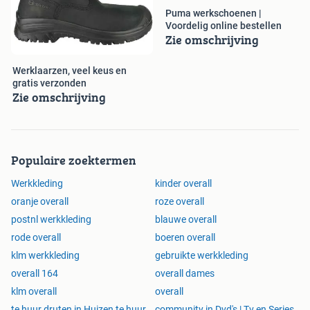
Puma werkschoenen |
Voordelig online bestellen
Zie omschrijving
Werklaarzen, veel keus en
gratis verzonden
Zie omschrijving
Populaire zoektermen
Werkkleding
kinder overall
oranje overall
roze overall
postnl werkkleding
blauwe overall
rode overall
boeren overall
klm werkkleding
gebruikte werkkleding
overall 164
overall dames
klm overall
overall
te huur druten in Huizen te huur
community in Dvd's | Tv en Series