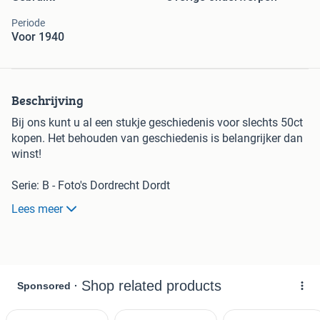
Periode
Voor 1940
Beschrijving
Bij ons kunt u al een stukje geschiedenis voor slechts 50ct
kopen. Het behouden van geschiedenis is belangrijker dan
winst!
Serie: B - Foto's Dordrecht Dordt
Groot formaat, afmetingen staan in titel
Lees meer
(afgerond op hele centimeters)
Spelregels:
- Bij interesse uw bod op de advertentie plaatsen
- Het startbod is altijd 50 cent
- Opbieden in stappen van 25ct of veelvoud
- Marktplaats vult zelf info aan, adv. is leidend