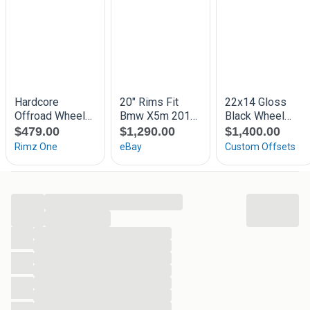
- Vermeld bij de betaling a.u.b. het kaartnummer
- Zoek eenvoudig in de zoekbalk, bijv. 50ct Plaats
- Biedingen verw. daarna lager bod is niet akkoord
- Adv. die op gereserveerd staan zijn niet te koop
- Uw aankoop wordt verzonden met PostNL
- Zie nieuwste advertentie voor de recentste info
Verzendkosten:
1 - 20 Stuks: 4,50
20+ of groot: 8,00
...
...
...
...
...
...
...
...
...