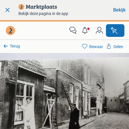
Bekijk
Bekijk deze pagina in de app
Terug
Bewaar
Delen