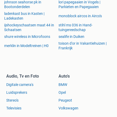
johnson seahorse pk in
lori papegaaien in Vogels |
Bootonderdelen
Parkieten en Papegaaien
ladenkast bus in Kasten |
monoblock aircos in Airco's
Ladekasten
ijshockeyschaatsen maat 44 in
stihl ms 036 in Hand-
Schaatsen
tuingereedschap
shure wireless in Microfoons
sealife in Duiken
toison d'or in Vakantiehuizen |
merklin in Modeltreinen | H0
Frankrijk
Audio, Tv en Foto
Auto's
Digitale camera's
BMW
Luidsprekers
Opel
Stereo's
Peugeot
Televisies
Volkswagen