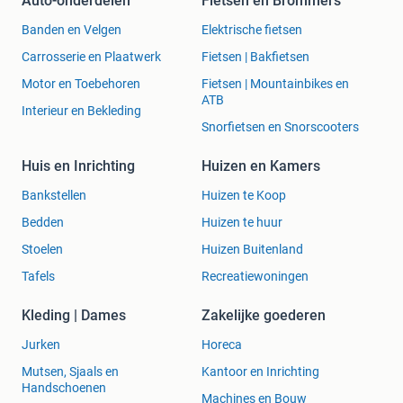
Auto-onderdelen
Fietsen en Brommers
Banden en Velgen
Elektrische fietsen
Carrosserie en Plaatwerk
Fietsen | Bakfietsen
Motor en Toebehoren
Fietsen | Mountainbikes en
ATB
Interieur en Bekleding
Snorfietsen en Snorscooters
Huis en Inrichting
Huizen en Kamers
Bankstellen
Huizen te Koop
Bedden
Huizen te huur
Stoelen
Huizen Buitenland
Tafels
Recreatiewoningen
Kleding | Dames
Zakelijke goederen
Jurken
Horeca
Mutsen, Sjaals en
Kantoor en Inrichting
Handschoenen
Machines en Bouw