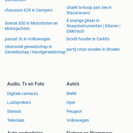
chalet te koop aan zee in
chausson 628 in Campers
Stacaravans
8 snarige gitaar in
doerak 850 in Motorboten en
Snaarinstrumenten | Gitaren |
Motorjachten
Elektrisch
passat 3c in Volkswagen
brodit houder in Carkits
zilversmid gereedschap in
partij rotan stoelen in Stoelen
Gereedschap | Handgereedschap
Audio, Tv en Foto
Auto's
Digitale camera's
BMW
Luidsprekers
Opel
Stereo's
Peugeot
Televisies
Volkswagen