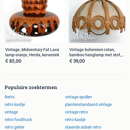
Vintage, Midcentury Fat Lava
Vintage bohemien rotan,
lamp oranje, Herda, keramiek
bamboo hanglamp met stof,
€ 85,00
€ 39,00
retro
Populaire zoektermen
Retro
vintage spullen
retro kastje
plantenstandaard vintage
vintage
vintage retro
retro foodtruck
retro kastje
retro gieter
staande asbak retro