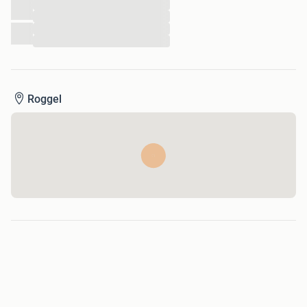
...
...
...
...
Roggel