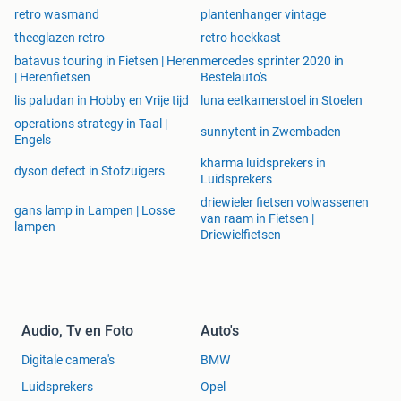
retro wasmand
plantenhanger vintage
theeglazen retro
retro hoekkast
batavus touring in Fietsen | Heren
mercedes sprinter 2020 in
| Herenfietsen
Bestelauto's
lis paludan in Hobby en Vrije tijd
luna eetkamerstoel in Stoelen
operations strategy in Taal |
sunnytent in Zwembaden
Engels
kharma luidsprekers in
dyson defect in Stofzuigers
Luidsprekers
driewieler fietsen volwassenen
gans lamp in Lampen | Losse
van raam in Fietsen |
lampen
Driewielfietsen
Audio, Tv en Foto
Auto's
Digitale camera's
BMW
Luidsprekers
Opel