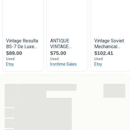
...
...
...
...
...
...
...
...