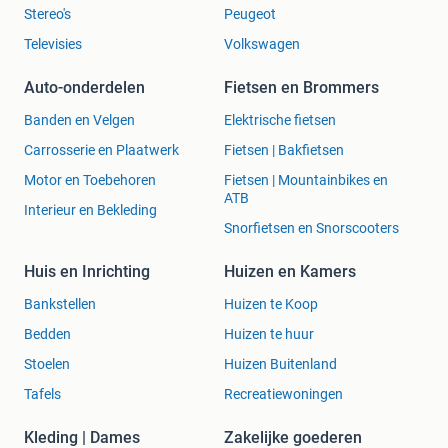
Stereo's
Peugeot
Televisies
Volkswagen
Auto-onderdelen
Fietsen en Brommers
Banden en Velgen
Elektrische fietsen
Carrosserie en Plaatwerk
Fietsen | Bakfietsen
Motor en Toebehoren
Fietsen | Mountainbikes en
ATB
Interieur en Bekleding
Snorfietsen en Snorscooters
Huis en Inrichting
Huizen en Kamers
Bankstellen
Huizen te Koop
Bedden
Huizen te huur
Stoelen
Huizen Buitenland
Tafels
Recreatiewoningen
Kleding | Dames
Zakelijke goederen