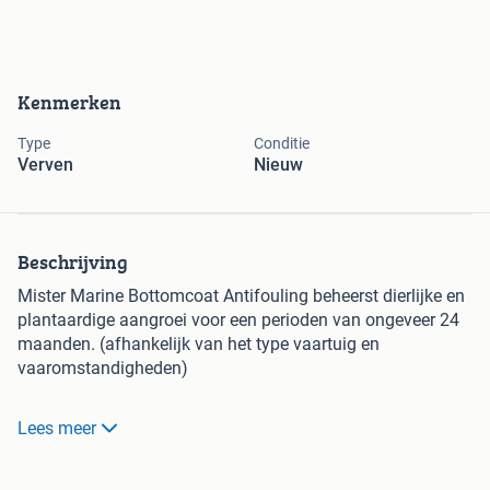
Kenmerken
Type
Conditie
Verven
Nieuw
Beschrijving
Mister Marine Bottomcoat Antifouling beheerst dierlijke en
plantaardige aangroei voor een perioden van ongeveer 24
maanden. (afhankelijk van het type vaartuig en
vaaromstandigheden)
Mister Marine Bottomcoat Antifouling is een TBT-vrije
Lees meer
antifouling zonder koperoxidanten en organische biociden.
Leverbaar in de volgende kleuren: