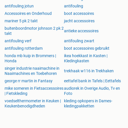
antifouling jotun
antifouling
Accessoires en Onderhoud
boot accessoires
mariner 5 pk 2 takt
jacht accessoires
buitenboordmotor johnson 2 pk 2
antieke accessoires
takt
antifouling verf
antifouling zwart
antifouling rotterdam
boot accessoires gebruikt
honda mb kuip in Brommers |
ikea hoekkast in Kasten |
Honda
Kledingkasten
singer industrie naaimachine in
trekhaak w116 in Trekhaken
Naaimachines en Toebehoren
george rr martin in Fantasy
eettafel bank in Tafels | Eettafels
mike someren in Fietsaccessoires
audiorek in Overige Audio, Tv en
| Fietskleding
Foto
voedselthermometer in Keuken |
kleding opkopers in Dames-
Keukenbenodigdheden
kledingpakketten