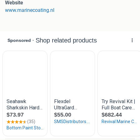
Website
www.marinecoating.nl
Zwart
Marineblauw
Dark Grey
Rood
Onze prijzen zijn afhankelijk van de kleur
Ga hiervoor naar onze site in onderstaande link
Voornaamste Kenmerken:
- Geschikt voor zoet, zout en brak water.
- Hecht direct op oude teer- en bitumen lagen, kaal staal,
hout en polyester.
- Corrosie en roestwerend.
- Biedt een uitstekende bescherming.
- Is gemakkelijk aan te brengen.
- Eenvoudig in onderhoud.
- Geschikt voor nieuwbouw en onderhoud.
- Geschikt voor snel varende schepen tot 35 knopen.
- Bescherming van ongeveer 2 jaar. (afhankelijk van