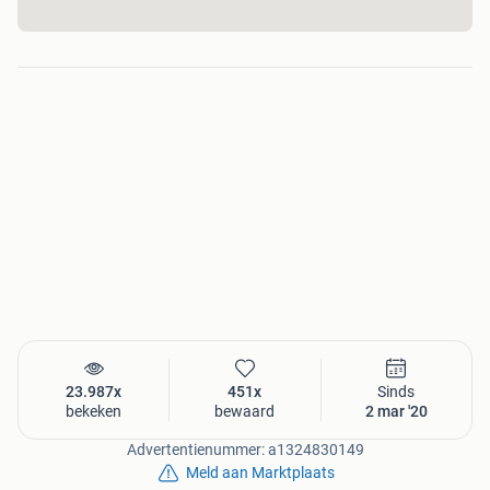
Voor extra hechting op de antifouling en betere dichtheid
om corrosie te voorkomen.
Bestel online op www.marinecoating.nl of kom langs bij
ons in de winkel.
Openingstijden:
Donderdag: 12:00 - 16:30
Zaterdag: 11:00 - 12:00
Lelystraat 59
3364 AH Sliedrecht
Heeft u een vraag over Bottomcoat Antifouling of een van
23.987x
451x
Sinds
onze andere producten? Stel uw vraag, wij reageren zo
bekeken
bewaard
2 mar '20
spoedig mogelijk.
Advertentienummer: a1324830149
Voor advies op maat bel 0621429027
Meld aan Marktplaats