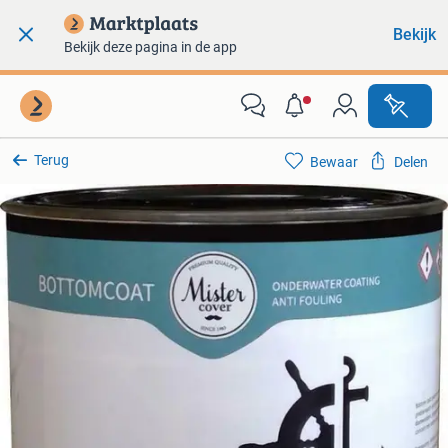
Bekijk
Bekijk deze pagina in de app
Terug
Bewaar
Delen