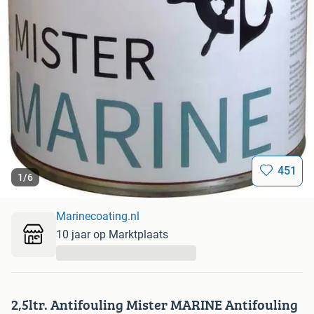
451
1
/
6
Marinecoating.nl
10 jaar op Marktplaats
...
2,5ltr. Antifouling Mister MARINE Antifouling