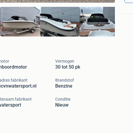
motor
Vermogen
enboordmotor
30 tot 50 pk
adres fabrikant
Brandstof
cvnwatersport.nl
Benzine
lsnaam fabrikant
Conditie
atersport
Nieuw