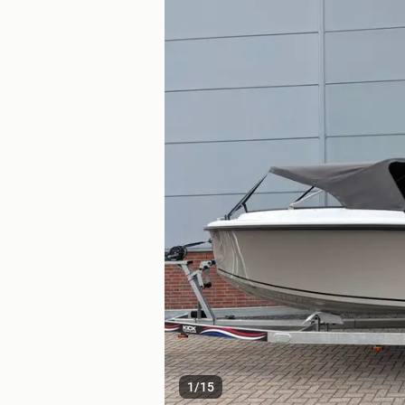
1
/
15