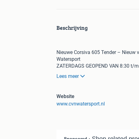
Beschrijving
Nieuwe Corsiva 605 Tender – Nieuw vo
Watersport
ZATERDAGS GEOPEND VAN 8:30 t/m 
zien we u snel? De koffie staat klaar
Lees meer
Bent u op zoek naar een nieuwe Corsiv
Bij CvN Watersport vaart u nu een spl
tender!
Website
Deze luxe en zeer complete Corsiva 60
www.cvnwatersport.nl
ontspannen dagtochten, gezellig borre
vrienden.
Vraagprijs: €31.500 vaarklaar