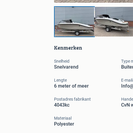
Kenmerken
Snelheid
Type 
Snelvarend
Buit
Lengte
E-mail
6 meter of meer
Info@
Postadres fabrikant
Hande
4043kc
CvN w
Materiaal
Polyester