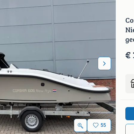
Co
Ni
ge
€ 
55