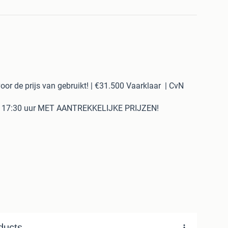
or de prijs van gebruikt! | €31.500 Vaarklaar | CvN
17:30 uur MET AANTREKKELIJKE PRIJZEN!
a 605 Tender, maar wilt u niet de hoofdprijs betalen?
internieuwe Corsiva 605 voor de prijs van een gebruikte
5 Tender is direct leverbaar en perfect voor
len op het water of sportief varen met familie en