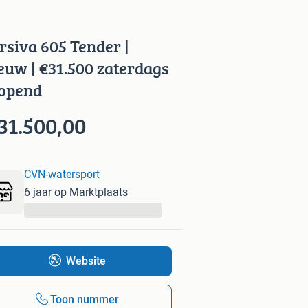
rsiva 605 Tender |
euw | €31.500 zaterdags
opend
31.500,00
CVN-watersport
6 jaar op Marktplaats
...
Website
Toon nummer