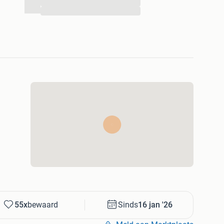
...
...
 in deze prijsklasse!
:
 u graag over de beste motorcombinatie.
s
vice
aarklaar
55x
bewaard
Sinds
16 jan '26
zichtiging in onze vernieuwde showroom bij CvN