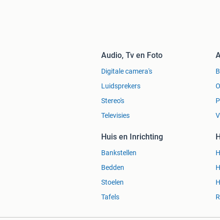
800, Maxima 820, Maxima 840, Oud hui
Huijzer 580, Oud Huijzer 600, Oud Hu
570, Enkhuizen 640, Enkhuizen 780, 
Amore 565, Lago Amore, Lago Amore
633, Lago Amore 590, Lifestyle 495, Lif
Audio, Tv en Foto
A
Lifestyle 616, Lifestyle 650, Lifestyle 
780, Lifestyle 818, Lifestyle sloep, L
Digitale camera's
Enkhuizen sloep, Maxima sloep, Max
Luidsprekers
O
Stereo's
P
Televisies
V
Huis en Inrichting
H
Bankstellen
H
Bedden
H
Stoelen
H
Tafels
R