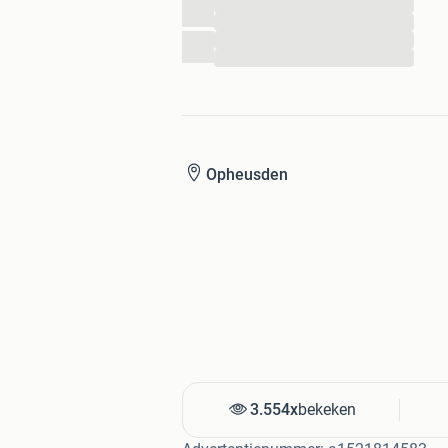
...
Stuursysteem
...
...
RVS stuurwiel met zwarte rand
...
Een uitrustingsniveau dat u zelden ziet
Motor naar keuze – meerprijs
Kies de motor die bij uw vaarstijl past
Opheusden
Toch een andere motor? Wij adviseren
Waarom kopen bij CvN Watersport?
Specialist in Corsiva sloepen & tender
Nieuw voor de prijs van gebruikt
Betrouwbaar advies & uitstekende ser
Vernieuwde showroom
Directe begeleiding van aankoop tot v
3.554x
bekeken
U bent van harte welkom voor een be