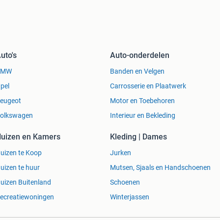
jzer 471, Oud Huijzer 505, Oud Huijzer 578, Oud
ijzer 616,Oud Huijzer 740, Enkhuizen 500, Enkhuizen
Enkhuizen 615, Lago Amore 485, Lago Amore 495, Lago
 575, Lago Amore 595, Lago Amore 570, Lago Amore
estyle 530, Lifestyle 570, Lifestyle 600, Lifestyle 606,
uto's
Auto-onderdelen
700, Lifestyle 740, Lifestyle 750, Lifestyle 777, Lifestyle
ifestyle tender, Lago Amore sloep, Lago Amore tender,
BMW
Banden en Velgen
ima tender
pel
Carrosserie en Plaatwerk
eugeot
Motor en Toebehoren
olkswagen
Interieur en Bekleding
uizen en Kamers
Kleding | Dames
uizen te Koop
Jurken
uizen te huur
Mutsen, Sjaals en Handschoenen
uizen Buitenland
Schoenen
ecreatiewoningen
Winterjassen