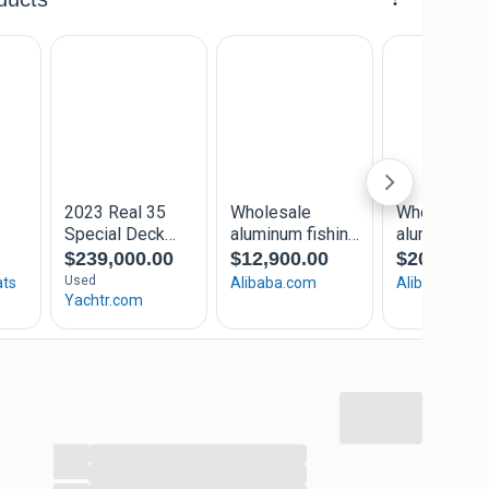
rtrim
inbegrepen in de prijs:
 kikkers, bekerhouders & boegoog)
...
...