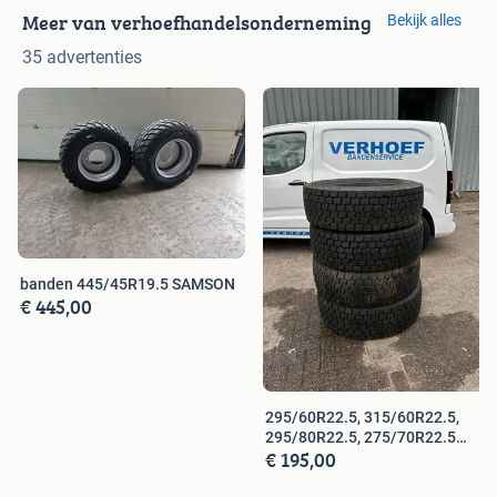
Meer van verhoefhandelsonderneming
Bekijk alles
35 advertenties
banden 445/45R19.5 SAMSON
€ 445,00
295/60R22.5, 315/60R22.5,
295/80R22.5, 275/70R22.5
€ 195,00
covers