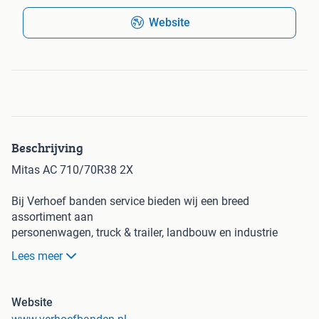
Website
Beschrijving
Mitas AC 710/70R38 2X
Bij Verhoef banden service bieden wij een breed
assortiment aan
personenwagen, truck & trailer, landbouw en industrie
banden.
Lees meer
U kunt bij ons ook altijd terecht voor levering, montage,
balanceren, uitlijnen, zomer & winter opslag en gebruikte
banden & velgen.
Website