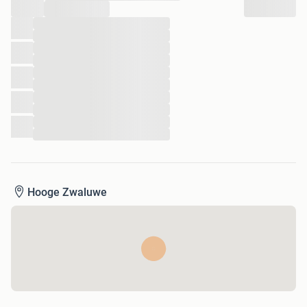
...
...
...
...
...
...
...
...
...
...
...
Hooge Zwaluwe