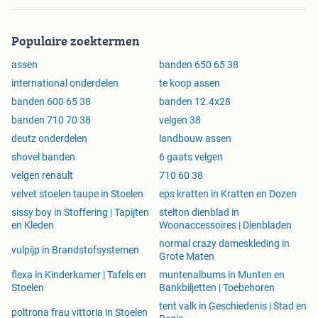
Populaire zoektermen
assen
banden 650 65 38
international onderdelen
te koop assen
banden 600 65 38
banden 12.4x28
banden 710 70 38
velgen 38
deutz onderdelen
landbouw assen
shovel banden
6 gaats velgen
velgen renault
710 60 38
velvet stoelen taupe in Stoelen
eps kratten in Kratten en Dozen
sissy boy in Stoffering | Tapijten
stelton dienblad in
en Kleden
Woonaccessoires | Dienbladen
normal crazy dameskleding in
vulpijp in Brandstofsystemen
Grote Maten
flexa in Kinderkamer | Tafels en
muntenalbums in Munten en
Stoelen
Bankbiljetten | Toebehoren
tent valk in Geschiedenis | Stad en
poltrona frau vittoria in Stoelen