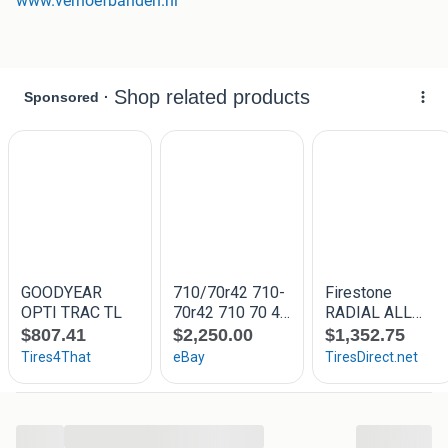
www.verhoefbanden.nl
Heeft u interrese of een vraag? Bel of mail gerust naar,
tel: (076) 20 50 893
mail: Bart@verhoefbanden.nl
...