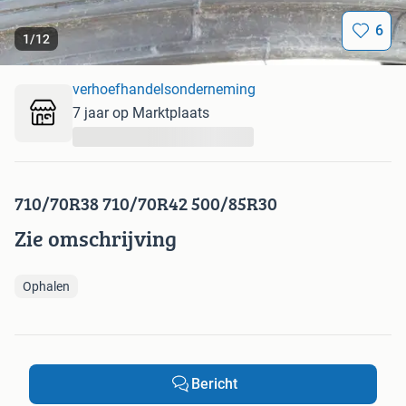
6
1
/
12
verhoefhandelsonderneming
7 jaar op Marktplaats
...
710/70R38 710/70R42 500/85R30
Zie omschrijving
Ophalen
Bericht