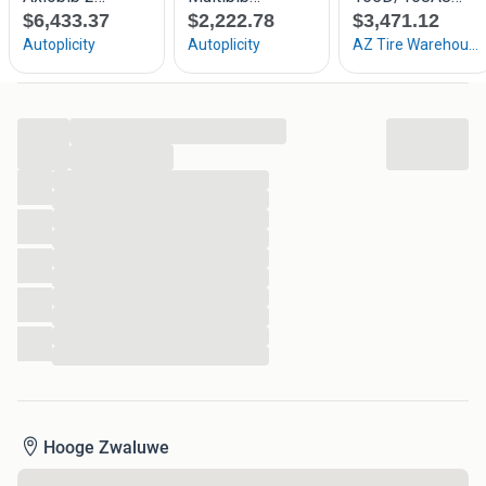
...
...
...
...
...
...
...
...
...
...
...
...
Hooge Zwaluwe