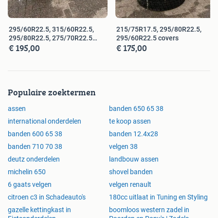
295/60R22.5, 315/60R22.5,
215/75R17.5, 295/80R22.5,
295/80R22.5, 275/70R22.5
295/60R22.5 covers
€ 195,00
€ 175,00
covers
Populaire zoektermen
assen
banden 650 65 38
international onderdelen
te koop assen
banden 600 65 38
banden 12.4x28
banden 710 70 38
velgen 38
deutz onderdelen
landbouw assen
michelin 650
shovel banden
6 gaats velgen
velgen renault
citroen c3 in Schadeauto's
180cc uitlaat in Tuning en Styling
gazelle kettingkast in
boomloos western zadel in