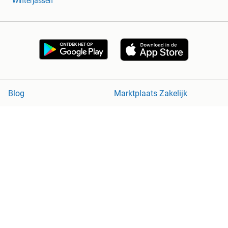
Winterjassen
Blog
Marktplaats Zakelijk
Veilig en Succesvol
Help en Info
Voorwaarden
Privacyverklaring
Cookiebeleid
Privacyvoorkeuren
Over Marktplaats
Werken bij
Perskamer
Adevinta
2dehands
2ememain