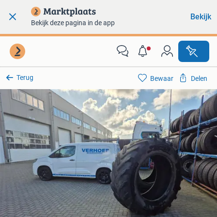
Bekijk
Bekijk deze pagina in de app
Terug
Bewaar
Delen