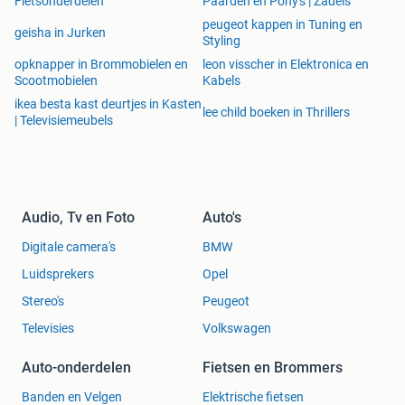
Fietsonderdelen
Paarden en Pony's | Zadels
peugeot kappen in Tuning en
geisha in Jurken
Styling
opknapper in Brommobielen en
leon visscher in Elektronica en
Scootmobielen
Kabels
ikea besta kast deurtjes in Kasten
lee child boeken in Thrillers
| Televisiemeubels
Audio, Tv en Foto
Auto's
Digitale camera's
BMW
Luidsprekers
Opel
Stereo's
Peugeot
Televisies
Volkswagen
Auto-onderdelen
Fietsen en Brommers
Banden en Velgen
Elektrische fietsen