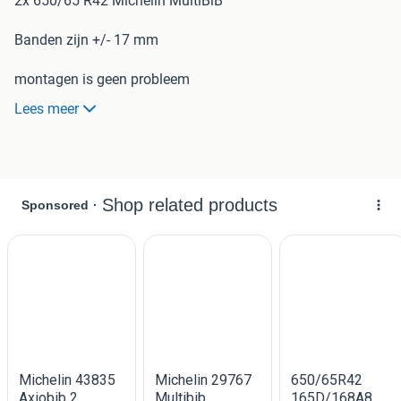
2x 650/65 R42 Michelin MultiBiB
Banden zijn +/- 17 mm
montagen is geen probleem
Lees meer
Bij Verhoef banden service bieden wij een breed
assortiment aan
personenwagen, truck & trailer, landbouw en industrie
banden.
U kunt bij ons ook altijd terecht voor levering, montage,
balanceren, uitlijnen, zomer & winter opslag en gebruikte
banden & velgen.
Heeft u interrese of een vraag? Bel of mail gerust naar,
tel: (076) 20 50 893
mail: Bart@verhoefbanden.nl