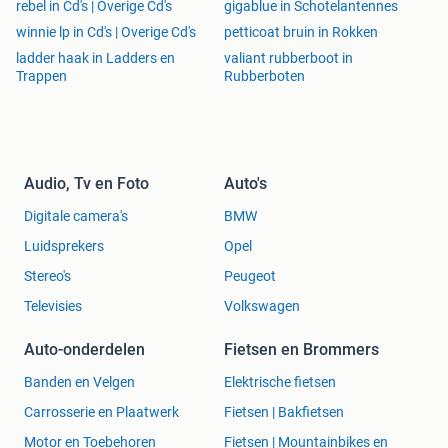
rebel in Cd's | Overige Cd's
gigablue in Schotelantennes
winnie lp in Cd's | Overige Cd's
petticoat bruin in Rokken
ladder haak in Ladders en
valiant rubberboot in
Trappen
Rubberboten
Audio, Tv en Foto
Auto's
Digitale camera's
BMW
Luidsprekers
Opel
Stereo's
Peugeot
Televisies
Volkswagen
Auto-onderdelen
Fietsen en Brommers
Banden en Velgen
Elektrische fietsen
Carrosserie en Plaatwerk
Fietsen | Bakfietsen
Motor en Toebehoren
Fietsen | Mountainbikes en