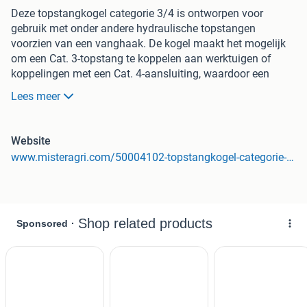
Deze topstangkogel categorie 3/4 is ontworpen voor
gebruik met onder andere hydraulische topstangen
voorzien van een vanghaak. De kogel maakt het mogelijk
om een Cat. 3-topstang te koppelen aan werktuigen of
koppelingen met een Cat. 4-aansluiting, waardoor een
veilige en stevige verbinding wordt gerealiseerd.
Lees meer
Met een binnendiameter van 32 mm (Cat. 3) sluit de kogel
perfect aan op het penformaat van de topstang. De
Website
buitendiameter van 78 mm (Cat. 4) past in de grotere
www.misteragri.com/50004102-topstangkogel-categorie-3-4-32x78x63
vanghaak van de werktuigaansluiting. De breedte van 63
mm zorgt voor een stabiele positionering in de vanghaak,
waardoor speling tot een minimum wordt beperkt.
De kogel is vervaardigd uit hoogwaardig staal, wat zorgt
voor een hoge slijtvastheid en een lange levensduur, ook bij
intensief gebruik in zware omstandigheden. Door de
nauwkeurige maatvoering is de montage eenvoudig en
blijft de passing betrouwbaar, wat bijdraagt aan een
efficiënte en veilige werking van het hef- en