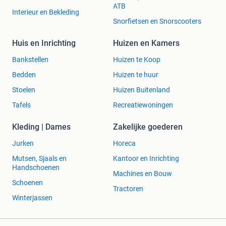
ATB
Interieur en Bekleding
Snorfietsen en Snorscooters
Huis en Inrichting
Huizen en Kamers
Bankstellen
Huizen te Koop
Bedden
Huizen te huur
Stoelen
Huizen Buitenland
Tafels
Recreatiewoningen
Kleding | Dames
Zakelijke goederen
Jurken
Horeca
Mutsen, Sjaals en
Kantoor en Inrichting
Handschoenen
Machines en Bouw
Schoenen
Tractoren
Winterjassen