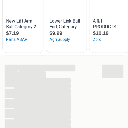
koppelingssysteem.
Wilt u meer weten over dit product? Bezoek dan onze
website via onderstaande link of neem gerust contact met
ons op (via 0031 85 40 139 40 of info@misteragri.com),
dan helpen wij u graag verder.
Waarom kiezen voor Mister Agri?
...
Alle prijzen zijn exclusief BTW
...
Gratis verzending bij een besteding van €150,-.
...
Binnen 14 dagen retourneren
...
Niet goed, geld terug
...
Direct bestellen op de website, ook zonder registratie.
...
...
Bezorging bij u thuis.
...
Betaal nu ook Achteraf of met iDeal, MisterCash,
...
bankoverschrijving
...
Onze klantenservice helpt u graag op weg (0031 85
...
40 139 40 of info@misteragri.com).
...