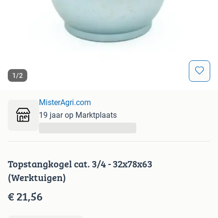
1
/
2
MisterAgri.com
19 jaar op Marktplaats
...
Topstangkogel cat. 3/4 - 32x78x63
(Werktuigen)
€ 21,56