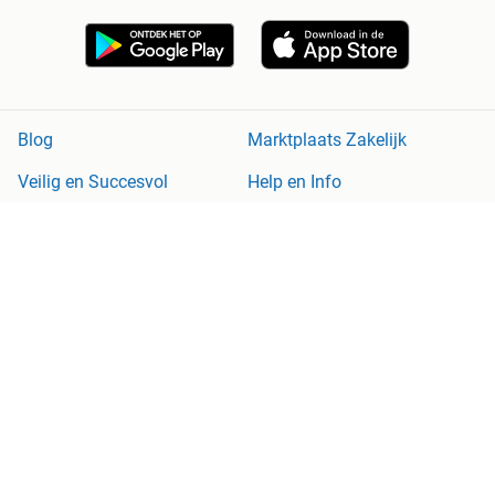
Blog
Marktplaats Zakelijk
Veilig en Succesvol
Help en Info
Voorwaarden
Privacyverklaring
Cookiebeleid
Privacyvoorkeuren
Over Marktplaats
Werken bij
Perskamer
Adevinta
2dehands
2ememain
Sitemap