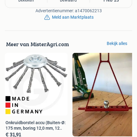
bekeken
bewaard
1 feb '23
Advertentienummer: a1470062213
Meld aan Marktplaats
Meer van MisterAgri.com
Bekijk alles
Onkruidborstel accu (Buiten-Ø:
175 mm, boring 12,0 mm, 12..
€ 31,91