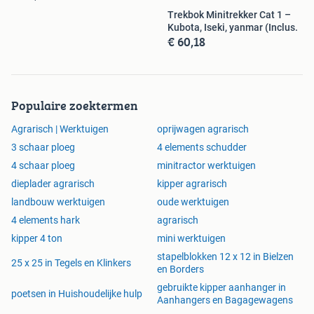
Trekbok Minitrekker Cat 1 –
Kubota, Iseki, yanmar (Inclus.
€ 60,18
Populaire zoektermen
Agrarisch | Werktuigen
oprijwagen agrarisch
3 schaar ploeg
4 elements schudder
4 schaar ploeg
minitractor werktuigen
dieplader agrarisch
kipper agrarisch
landbouw werktuigen
oude werktuigen
4 elements hark
agrarisch
kipper 4 ton
mini werktuigen
stapelblokken 12 x 12 in Bielzen
25 x 25 in Tegels en Klinkers
en Borders
gebruikte kipper aanhanger in
poetsen in Huishoudelijke hulp
Aanhangers en Bagagewagens